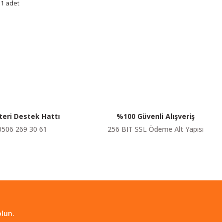
 1 adet
siniz.
eri Destek Hattı
%100 Güvenli Alışveriş
0506 269 30 61
256 BIT SSL Ödeme Alt Yapısı
lun.