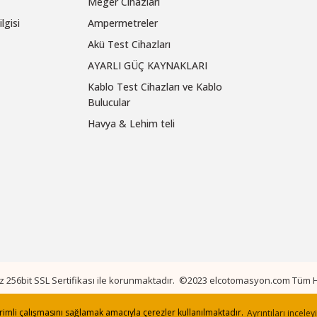
Meger Cihazları
lgisi
Ampermetreler
Akü Test Cihazları
AYARLI GÜÇ KAYNAKLARI
Kablo Test Cihazları ve Kablo
Bulucular
Havya & Lehim teli
niz 256bit SSL Sertifikası ile korunmaktadır. ©2023 elcotomasyon.com Tüm Ha
verimli çalışmasını sağlamak amacıyla çerezler kullanılmaktadır.
Ayrıntıları inceley