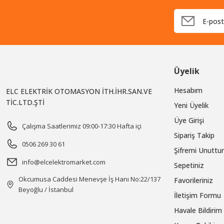
Üyelik
Hesabım
ELC ELEKTRİK OTOMASYON İTH.İHR.SAN.VE
TİC.LTD.ŞTİ
Yeni Üyelik
Üye Girişi
Çalışma Saatlerimiz 09:00-17:30 Hafta içi
Sipariş Takip
0506 269 30 61
Şifremi Unutt
info@elcelektromarket.com
Sepetiniz
Okcumusa Caddesi Menevşe İş Hanı No:22/137
Favorileriniz
Beyoğlu / İstanbul
İletişim Formu
Havale Bildiri