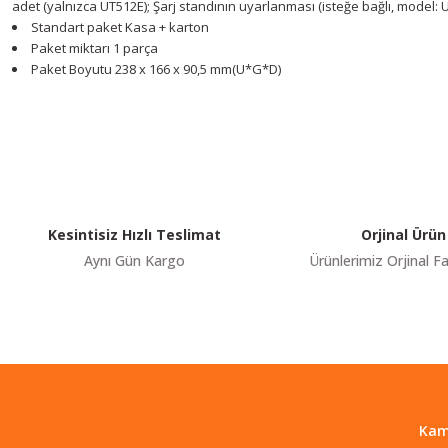
adet (yalnızca UT512E); Şarj standının uyarlanması (isteğe bağlı, model: U
Standart paket
Kasa + karton
Paket miktarı
1 parça
Paket Boyutu
238 x 166 x 90,5 mm(U*G*D)
Youtube videomuzu tam ekran izlemek için tıklayınız.
Bu ürünün fiyat bilgisi, resim, ürün açıklamalarında ve diğer konularda y
Görüş ve önerileriniz için teşekkür ederiz.
Ürün resmi kalitesiz, bozuk veya görüntülenemiyor.
Ürün açıklamasında eksik bilgiler bulunuyor.
Ürün bilgilerinde hatalar bulunuyor.
Kesintisiz Hızlı Teslimat
Orjinal Ürün
Ürün fiyatı diğer sitelerden daha pahalı.
Aynı Gün Kargo
Ürünlerimiz Orjinal Fa
Bu ürüne benzer farklı alternatifler olmalı.
Kam