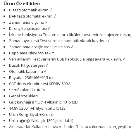
Ürün Özellikleri
PI testi
otomatik ekran
√
DAR testi
otomatik ekran
√
Zamanlama ölçümü
√
Direnç karşılaştırması
√
İzleme fonksiyonu
Testten sonra ölçülen nesnenin voltajını ve deşar
Zamanlayıcı testi
Test süresini otomatik olarak kaydedin.
Zamanlama aralığı: 0s~99m ve 59s
√
Depolama işlevi
999 takım
Veri aktarımı
Test verilerini USB kablosuyla bilgisayara yükleyin.
√
Düşük Pil göstergesi
√
Otomatik kapanma
√
Boyutlar
238*166*90,5 mm
CAT derecelendirmesi
KEDİⅣ 600V
Sertifikalar
CE/UKCA
Genel özellikleri
Güç kaynağı
8 * LR14 Alkalin pil
UT512D
14.8V,5200mAh lityum pil
UT512E
Ürün Rengi
Siyah+Kırmızı
Ürün ağırlığı
Yaklaşık 1800g (pil dahil)
Aksesuarlar
Kullanım kılavuzu 1 adet; Test ucu (kırmızı, siyah, yeşil: h