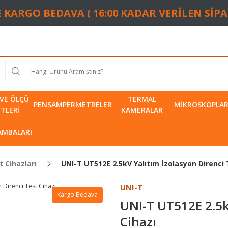
TE KARGO BEDAVA ( 16:00 KADAR VERİLEN SİP
VE ÖLÇÜ
TERMAL
PENSAMPERMETRELER
MIKROSKOPLA
ETLERI
KAMERALAR
LAMBALARI
 Cihazları
UNI-T UT512E 2.5kV Yalıtım İzolasyon Direnci 
UNI-T
Kargo Bedava
UNI-T UT512E 2.5k
Cihazı