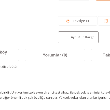
Tavsiye Et
Aynı Gün Kargo
aköy
Yorumlar (0)
Tak
biridir. Unit yalıtım izolasyon direnci test cihazı ile pek çok işleminizi kola
ğer önemli pek çok özelliğe sahiptir. Yüksek voltaj olan alanlar içerisind