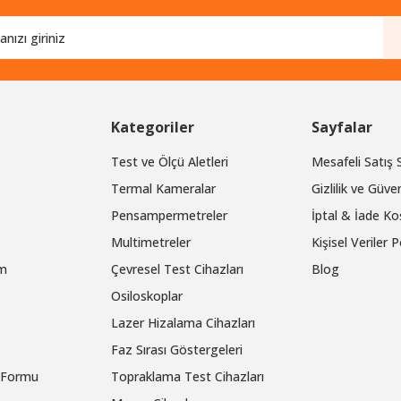
Kategoriler
Sayfalar
Test ve Ölçü Aletleri
Mesafeli Satış
Termal Kameralar
Gizlilik ve Güven
Pensampermetreler
İptal & İade Koş
Multimetreler
Kişisel Veriler P
um
Çevresel Test Cihazları
Blog
Osiloskoplar
Lazer Hizalama Cihazları
Faz Sırası Göstergeleri
m Formu
Topraklama Test Cihazları