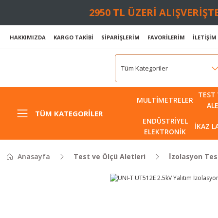
2950 TL ÜZERİ ALIŞVERİŞ
HAKKIMIZDA
KARGO TAKİBİ
SİPARİŞLERİM
FAVORİLERİM
İLETİŞİM
TEST 
MULTIMETRELER
AL
TÜM KATEGORILER
ENDÜSTRIYEL
İKAZ 
ELEKTRONIK
Anasayfa
Test ve Ölçü Aletleri
İzolasyon Test