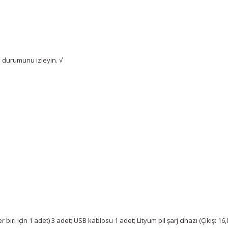
j durumunu izleyin.
√
er biri için 1 adet) 3 adet; USB kablosu 1 adet; Lityum pil şarj cihazı (Çıkış: 1