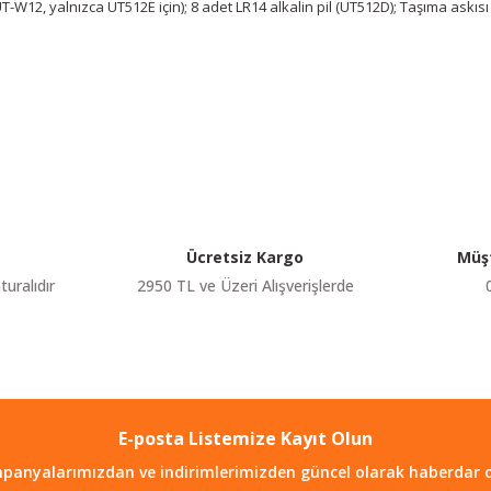
T-W12, yalnızca UT512E için); 8 adet LR14 alkalin pil (UT512D); Taşıma askısı
etersiz gördüğünüz noktaları öneri formunu kullanarak tarafımıza iletebilir
Bu ürüne ilk yorumu siz yapın!
Yorum Yaz
Ücretsiz Kargo
Müşt
turalıdır
2950 TL ve Üzeri Alışverişlerde
E-posta Listemize Kayıt Olun
Gönder
panyalarımızdan ve indirimlerimizden güncel olarak haberdar o