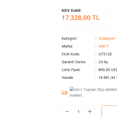
KDV Dahil
17.328,00 TL
Kategori
İzolasyon 
Marka
UNI-T
Stok Kodu
UT512E
Garanti Süresi
24 Ay
Liste Fiyatı
800,00 US
Havale
16.981,44 