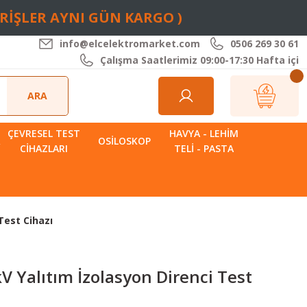
ARİŞLER AYNI GÜN KARGO )
info@elcelektromarket.com
0506 269 30 61
Çalışma Saatlerimiz 09:00-17:30 Hafta içi
ARA
ÇEVRESEL TEST
HAVYA - LEHIM
R
OSILOSKOP
CIHAZLARI
TELI - PASTA
Test Cihazı
V Yalıtım İzolasyon Direnci Test