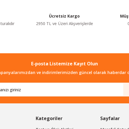
Yorum Yaz
Ücretsiz Kargo
Müşt
turalıdır
2950 TL ve Üzeri Alışverişlerde
E-posta Listemize Kayıt Olun
Gönder
panyalarımızdan ve indirimlerimizden güncel olarak haberdar o
Kategoriler
Sayfalar