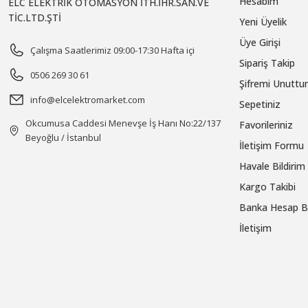
Hesabım
ELC ELEKTRİK OTOMASYON İTH.İHR.SAN.VE
TİC.LTD.ŞTİ
Yeni Üyelik
Üye Girişi
Çalışma Saatlerimiz 09:00-17:30 Hafta içi
Sipariş Takip
0506 269 30 61
Şifremi Unutt
info@elcelektromarket.com
Sepetiniz
Okcumusa Caddesi Menevşe İş Hanı No:22/137
Favorileriniz
Beyoğlu / İstanbul
İletişim Formu
Havale Bildiri
Kargo Takibi
Banka Hesap Bi
İletişim