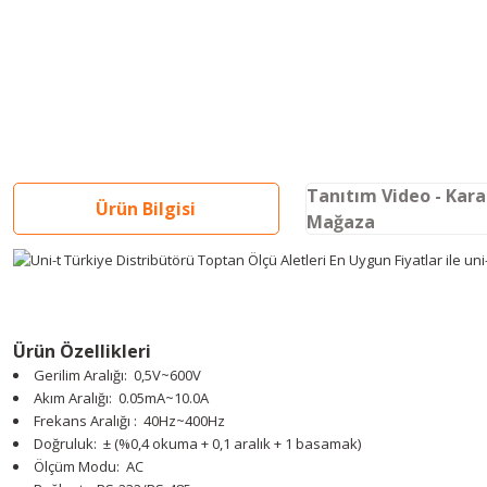
Tanıtım Video - Kar
Ürün Bilgisi
Mağaza
Ürün Özellikleri
Gerilim Aralığı: 0,5V~600V
Akım Aralığı: 0.05mA~10.0A
Frekans Aralığı : 40Hz~400Hz
Doğruluk: ± (%0,4 okuma + 0,1 aralık + 1 basamak)
Ölçüm Modu: AC