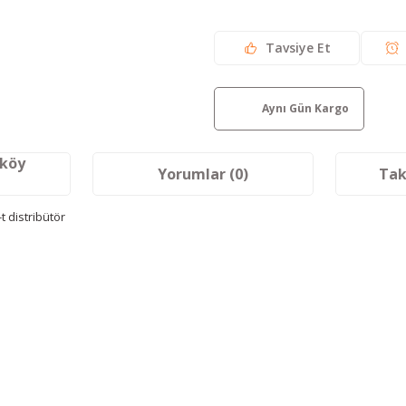
Tavsiye Et
Aynı Gün Kargo
aköy
Yorumlar (0)
Tak