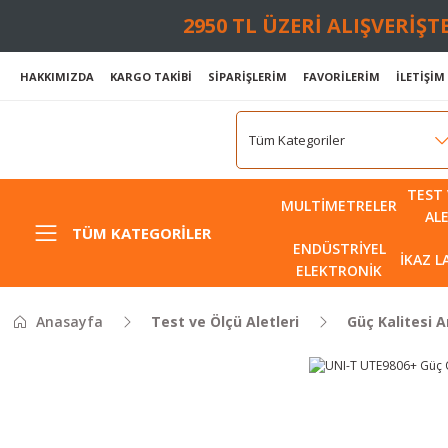
2950 TL ÜZERİ ALIŞVERİŞ
HAKKIMIZDA
KARGO TAKİBİ
SİPARİŞLERİM
FAVORİLERİM
İLETİŞİM
TEST 
MULTIMETRELER
AL
TÜM KATEGORILER
ENDÜSTRIYEL
İKAZ 
ELEKTRONIK
Anasayfa
Test ve Ölçü Aletleri
Güç Kalitesi A