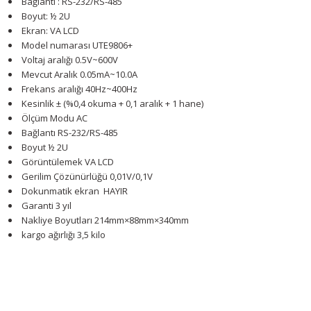
Bağlantı : RS-232/RS-485
Boyut: ½ 2U
Ekran: VA LCD
Model numarası
UTE9806+
Voltaj aralığı
0.5V~600V
Mevcut Aralık
0.05mA~10.0A
Frekans aralığı
40Hz~400Hz
Kesinlik
± (%0,4 okuma + 0,1 aralık + 1 hane)
Ölçüm Modu
AC
Bağlantı
RS-232/RS-485
Boyut
½ 2U
Görüntülemek
VA LCD
Gerilim Çözünürlüğü
0,01V/0,1V
Dokunmatik ekran
HAYIR
Garanti
3 yıl
Nakliye Boyutları
214mm×88mm×340mm
kargo ağırlığı
3,5 kilo
Youtube videomuzu tam ekran izlemek için tıklayınız.
Bu ürünün fiyat bilgisi, resim, ürün açıklamalarında ve diğer konularda y
Görüş ve önerileriniz için teşekkür ederiz.
Ürün resmi kalitesiz, bozuk veya görüntülenemiyor.