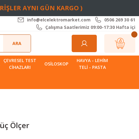
ARİŞLER AYNI GÜN KARGO )
info@elcelektromarket.com
0506 269 30 61
Çalışma Saatlerimiz 09:00-17:30 Hafta içi
ARA
ÇEVRESEL TEST
HAVYA - LEHIM
R
OSILOSKOP
CIHAZLARI
TELI - PASTA
üç Ölçer