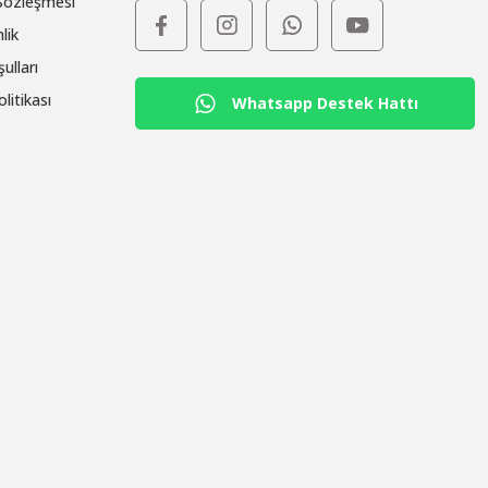
 Sözleşmesi
lik
ulları
olitikası
Whatsapp Destek Hattı