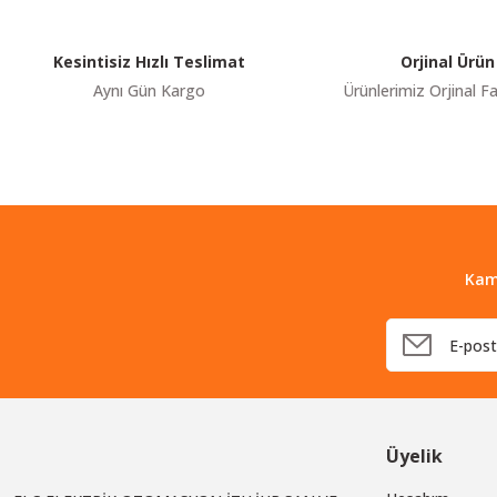
Ürün açıklamasında eksik bilgiler bulunuyor.
Ürün bilgilerinde hatalar bulunuyor.
Kesintisiz Hızlı Teslimat
Orjinal Ürün
Ürün fiyatı diğer sitelerden daha pahalı.
Aynı Gün Kargo
Ürünlerimiz Orjinal Fa
Bu ürüne benzer farklı alternatifler olmalı.
Kam
Üyelik