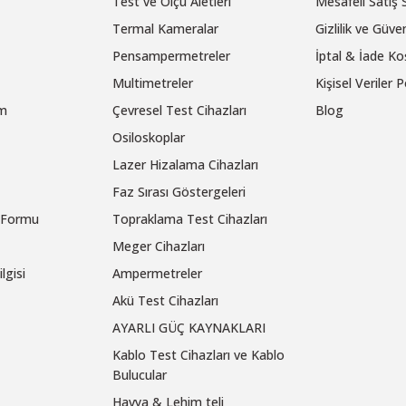
Test ve Ölçü Aletleri
Mesafeli Satış
Termal Kameralar
Gizlilik ve Güven
Pensampermetreler
İptal & İade Koş
Multimetreler
Kişisel Veriler P
um
Çevresel Test Cihazları
Blog
Osiloskoplar
Lazer Hizalama Cihazları
Faz Sırası Göstergeleri
m Formu
Topraklama Test Cihazları
Meger Cihazları
lgisi
Ampermetreler
Akü Test Cihazları
AYARLI GÜÇ KAYNAKLARI
Kablo Test Cihazları ve Kablo
Bulucular
Havya & Lehim teli