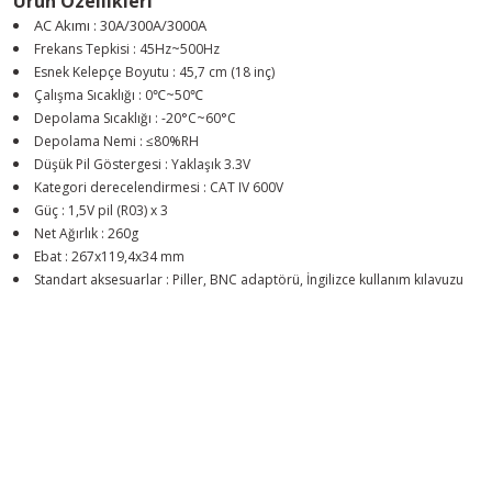
Ürün Özellikleri
AC Akımı : 30A/300A/3000A
Frekans Tepkisi : 45Hz~500Hz
Esnek Kelepçe Boyutu : 45,7 cm (18 inç)
Çalışma Sıcaklığı : 0℃~50℃
Depolama Sıcaklığı : -20°C~60°C
Depolama Nemi : ≤80%RH
Düşük Pil Göstergesi : Yaklaşık 3.3V
Kategori derecelendirmesi : CAT IV 600V
Güç : 1,5V pil (R03) x 3
Net Ağırlık : 260g
Ebat : 267x119,4x34 mm
Standart aksesuarlar : Piller, BNC adaptörü, İngilizce kullanım kılavuzu
Youtube videomuzu tam ekran izlemek için tıklayınız.
Bu ürünün fiyat bilgisi, resim, ürün açıklamalarında ve diğer konularda y
Görüş ve önerileriniz için teşekkür ederiz.