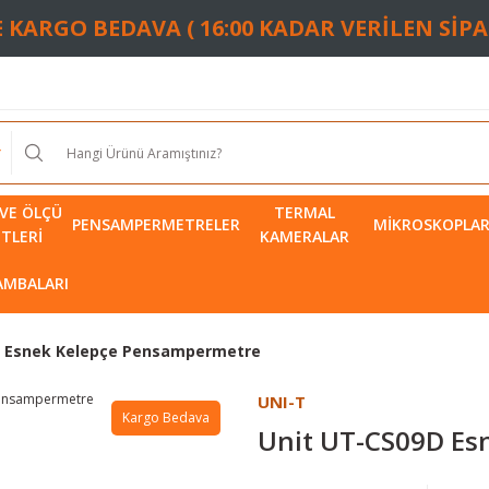
TE KARGO BEDAVA ( 16:00 KADAR VERİLEN SİP
VE ÖLÇÜ
TERMAL
PENSAMPERMETRELER
MIKROSKOPLA
ETLERI
KAMERALAR
LAMBALARI
D Esnek Kelepçe Pensampermetre
UNI-T
Kargo Bedava
Unit UT-CS09D Es