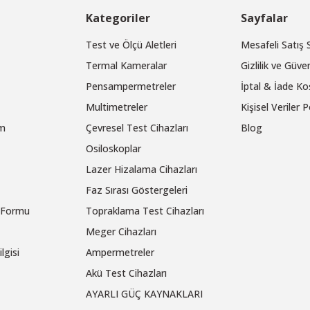
Kategoriler
Sayfalar
Test ve Ölçü Aletleri
Mesafeli Satış
Termal Kameralar
Gizlilik ve Güven
Pensampermetreler
İptal & İade Koş
Multimetreler
Kişisel Veriler P
um
Çevresel Test Cihazları
Blog
Osiloskoplar
Lazer Hizalama Cihazları
Faz Sırası Göstergeleri
m Formu
Topraklama Test Cihazları
Meger Cihazları
lgisi
Ampermetreler
Akü Test Cihazları
AYARLI GÜÇ KAYNAKLARI