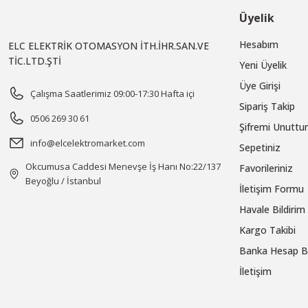
Üyelik
Hesabım
ELC ELEKTRİK OTOMASYON İTH.İHR.SAN.VE
TİC.LTD.ŞTİ
Yeni Üyelik
Üye Girişi
Çalışma Saatlerimiz 09:00-17:30 Hafta içi
Sipariş Takip
0506 269 30 61
Şifremi Unutt
info@elcelektromarket.com
Sepetiniz
Okcumusa Caddesi Menevşe İş Hanı No:22/137
Favorileriniz
Beyoğlu / İstanbul
İletişim Formu
Havale Bildiri
Kargo Takibi
Banka Hesap Bi
İletişim