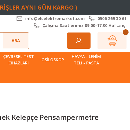
ARİŞLER AYNI GÜN KARGO )
info@elcelektromarket.com
0506 269 30 61
Çalışma Saatlerimiz 09:00-17:30 Hafta içi
ARA
ÇEVRESEL TEST
HAVYA - LEHIM
R
OSILOSKOP
CIHAZLARI
TELI - PASTA
nek Kelepçe Pensampermetre