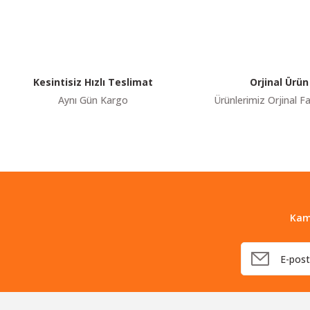
Ürün resmi kalitesiz, bozuk veya görüntülenemiyor.
Ürün açıklamasında eksik bilgiler bulunuyor.
Ürün bilgilerinde hatalar bulunuyor.
Kesintisiz Hızlı Teslimat
Orjinal Ürün
Ürün fiyatı diğer sitelerden daha pahalı.
Aynı Gün Kargo
Ürünlerimiz Orjinal Fa
Bu ürüne benzer farklı alternatifler olmalı.
Kam