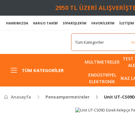
2950 TL ÜZERİ ALIŞVERİŞ
HAKKIMIZDA
KARGO TAKİBİ
SİPARİŞLERİM
FAVORİLERİM
İLETİŞİM
TEST 
MULTIMETRELER
AL
TÜM KATEGORILER
ENDÜSTRIYEL
İKAZ 
ELEKTRONIK
Anasayfa
Pensampermetreler
Unit UT-CS09