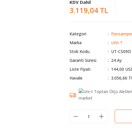
KDV Dahil
3.119,04 TL
Kategori
Pensamper
Marka
UNI-T
Stok Kodu
UT-CS09D
Garanti Süresi
24 Ay
Liste Fiyatı
144,00 US
Havale
3.056,66 T