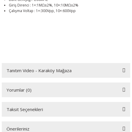
Giriş Direnci : 1×:1MΩ±2%, 10×:10MΩ±2%
Çalışma Voltajı : 1×:300Vpp, 10×:600Vpp
Tanıtım Video - Karaköy Mağaza
Youtube videomuzu tam ekran izlemek için tıklayınız.
Yorumlar (0)
Taksit Seçenekleri
Bu ürüne ilk yorumu siz yapın!
Önerileriniz
Yorum Yaz