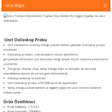
örleri
Ürün Bilgisi
r
 Cihazları
Unit Osiloskop Probu
Cihazları
Unit markasının üretmiş olduğu yüksek kaliteli yapıdaki Osiloskop probu
modelidir.
Osiloskop probları, osiloskopların ölçüm işlemlerini
gerçekleştirebilmeleri için devreden aldığı sinyali ölçüm cihazına yönlendiren
ürünlerdir.
Tek girişli cihazlar olup, sahip olduğu klips ve kancalar ile devrede
mandallama işlevini de yerine getirebilmektedir.
Oldukça kullanışlı ürünlerdir.
Unit Osiloskop probu, UTD1000 serisi ile uyumludur.
Sahip olduğu yüksek kaliteli ve sağlam yapısı ile uzun ömürlü kullanım
imkanı sunar.
Ürün Özellikleri
Prob Faktörü : 1:1/10:1
Bant Genişliği : 200MHz