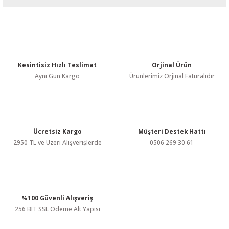
Bu ürünün fiyat bilgisi, resim, ürün açıklamalarında ve diğer
konularda yetersiz gördüğünüz noktaları öneri formunu kullanarak
tarafımıza iletebilirsiniz.
Görüş ve önerileriniz için teşekkür ederiz.
Kesintisiz Hızlı Teslimat
Orjinal Ürün
Ürün resmi kalitesiz, bozuk veya görüntülenemiyor.
Aynı Gün Kargo
Ürünlerimiz Orjinal Faturalıdır
Ürün açıklamasında eksik bilgiler bulunuyor.
Ürün bilgilerinde hatalar bulunuyor.
Ürün fiyatı diğer sitelerden daha pahalı.
Bu ürüne benzer farklı alternatifler olmalı.
Ücretsiz Kargo
Müşteri Destek Hattı
2950 TL ve Üzeri Alışverişlerde
0506 269 30 61
%100 Güvenli Alışveriş
Gönder
256 BIT SSL Ödeme Alt Yapısı