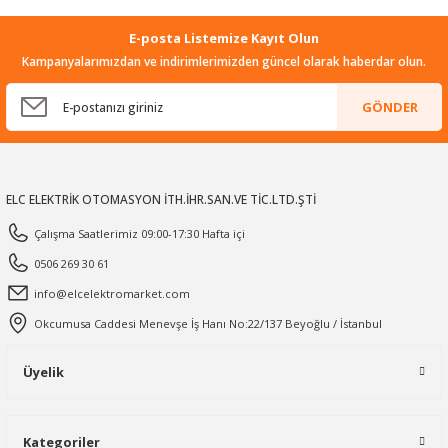
E-posta Listemize Kayıt Olun
Kampanyalarımızdan ve indirimlerimizden güncel olarak haberdar olun.
GÖNDER
ELC ELEKTRİK OTOMASYON İTH.İHR.SAN.VE TİC.LTD.ŞTİ
Çalışma Saatlerimiz 09:00-17:30 Hafta içi
0506 269 30 61
info@elcelektromarket.com
Okcumusa Caddesi Menevşe İş Hanı No:22/137 Beyoğlu / İstanbul
Üyelik
Kategoriler