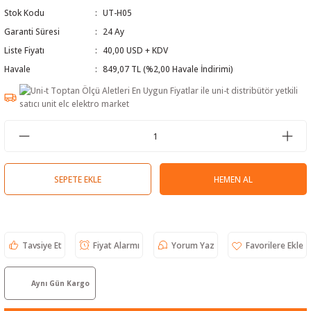
Stok Kodu
UT-H05
 Test Cihazı
lçer
Garanti Süresi
24 Ay
hazları
a Cihazları
sı
yleri
Liste Fiyatı
40,00 USD + KDV
Havale
849,07 TL (%2,00 Havale İndirimi)
ergeleri
lizörleri
neleri
Cihazları
SEPETE EKLE
HEMEN AL
zları ve Kablo Bulucular
Tavsiye Et
Fiyat Alarmı
Yorum Yaz
reler
Aynı Gün Kargo