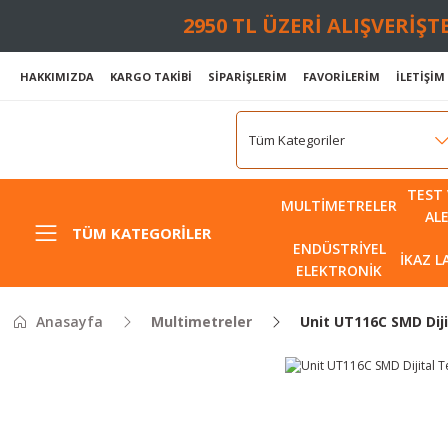
2950 TL ÜZERİ ALIŞVERİŞ
HAKKIMIZDA
KARGO TAKİBİ
SİPARİŞLERİM
FAVORİLERİM
İLETİŞİM
TEST 
MULTIMETRELER
AL
TÜM KATEGORILER
ENDÜSTRIYEL
İKAZ 
ELEKTRONIK
Anasayfa
Multimetreler
Unit UT116C SMD Diji