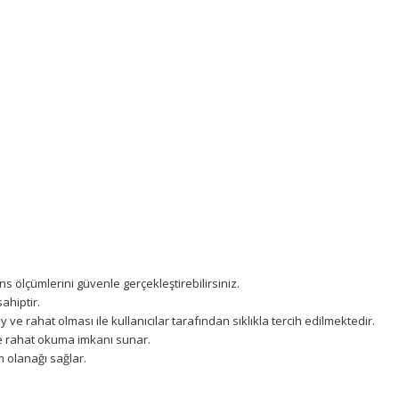
ns ölçümlerini güvenle gerçekleştirebilirsiniz.
ahiptir.
ve rahat olması ile kullanıcılar tarafından sıklıkla tercih edilmektedir.
ile rahat okuma imkanı sunar.
m olanağı sağlar.
etersiz gördüğünüz noktaları öneri formunu kullanarak tarafımıza iletebilir