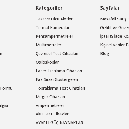
Kategoriler
Sayfalar
Test ve Ölçü Aletleri
Mesafeli Satış
Termal Kameralar
Gizlilik ve Güven
Pensampermetreler
İptal & İade Koş
Multimetreler
Kişisel Veriler P
um
Çevresel Test Cihazları
Blog
Osiloskoplar
Lazer Hizalama Cihazları
Faz Sırası Göstergeleri
m Formu
Topraklama Test Cihazları
Meger Cihazları
lgisi
Ampermetreler
Akü Test Cihazları
AYARLI GÜÇ KAYNAKLARI