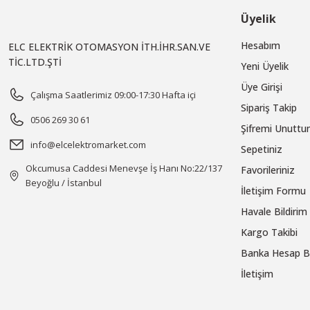
Üyelik
Hesabım
ELC ELEKTRİK OTOMASYON İTH.İHR.SAN.VE
TİC.LTD.ŞTİ
Yeni Üyelik
Üye Girişi
Çalışma Saatlerimiz 09:00-17:30 Hafta içi
Sipariş Takip
0506 269 30 61
Şifremi Unutt
info@elcelektromarket.com
Sepetiniz
Okcumusa Caddesi Menevşe İş Hanı No:22/137
Favorileriniz
Beyoğlu / İstanbul
İletişim Formu
Havale Bildiri
Kargo Takibi
Banka Hesap Bi
İletişim