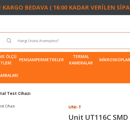
TE KARGO BEDAVA ( 16:00 KADAR VERİLEN SİP
VE ÖLÇÜ
TERMAL
PENSAMPERMETRELER
MIKROSKOPLA
ETLERI
KAMERALAR
LAMBALARI
tal Test Cihazı
UNI-T
Unit UT116C SMD D