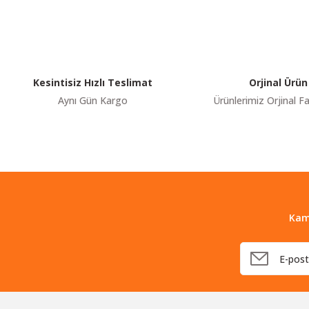
Ürün resmi kalitesiz, bozuk veya görüntülenemiyor.
Ürün açıklamasında eksik bilgiler bulunuyor.
Ürün bilgilerinde hatalar bulunuyor.
Kesintisiz Hızlı Teslimat
Orjinal Ürün
Ürün fiyatı diğer sitelerden daha pahalı.
Aynı Gün Kargo
Ürünlerimiz Orjinal Fa
Bu ürüne benzer farklı alternatifler olmalı.
Kam