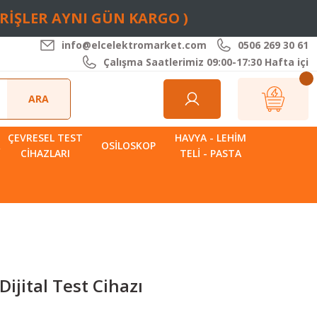
ARİŞLER AYNI GÜN KARGO )
info@elcelektromarket.com
0506 269 30 61
Çalışma Saatlerimiz 09:00-17:30 Hafta içi
ARA
ÇEVRESEL TEST
HAVYA - LEHIM
R
OSILOSKOP
CIHAZLARI
TELI - PASTA
ijital Test Cihazı