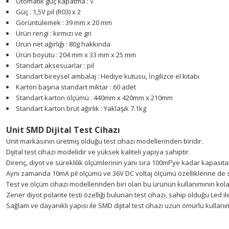
Otomatik güç kapatma : √
Güç : 1,5V pil (R03) x 2
Görüntülemek : 39 mm x 20 mm
Ürün rengi : kırmızı ve gri
Ürün net ağırlığı : 80g hakkında
Ürün boyutu : 204 mm x 33 mm x 25 mm
Standart aksesuarlar : pil
Standart bireysel ambalaj : Hediye kutusu, İngilizce el kitabı
Karton başına standart miktar : 60 adet
Standart karton ölçümü : 440mm x 420mm x 210mm
Standart karton brüt ağırlık : Yaklaşık 7.1kg
Unit SMD Dijital Test Cihazı
Unit markasının üretmiş olduğu test cihazı modellerinden biridir.
Dijital test cihazı modelidir ve yüksek kaliteli yapıya sahiptir.
Direnç, diyot ve süreklilik ölçümlerinin yanı sıra 100mF’ye kadar kapasita
Aynı zamanda 10mA pil ölçümü ve 36V DC voltaj ölçümü özelliklerine de s
Test ve ölçüm cihazı modellerinden biri olan bu ürünün kullanımının kolay 
Zener diyot polarite testi özelliği bulunan test cihazı, sahip olduğu Led 
Sağlam ve dayanıklı yapısı ile SMD dijital test cihazı uzun ömürlü kullanı
Youtube videomuzu tam ekran izlemek için tıklayınız.
Bu ürünün fiyat bilgisi, resim, ürün açıklamalarında ve diğer konularda y
Görüş ve önerileriniz için teşekkür ederiz.