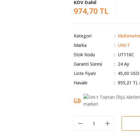
KDV Dahil
974,70 TL
Kategori
Multimetre
Marka
UNI-T
Stok Kodu
UT116C
Garanti Süresi
24 Ay
Liste Fiyatı
45,00 USD
Havale
955,21 TL 