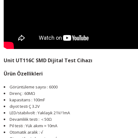
Unit UT116C SMD Dijital Test Cihazı
Ürün Özellikleri
Görüntüleme sayısı : 6000
Direnç : 60MΩ
kapasitans : 100mF
diyot testi Ç 3.2V
LED/stabilvolt : Yaklaşık 21V/1mA
Devamlılık testi : ＜50Ω
Pil testi : Yük akımı ≈ 10mA
Otomatik aralık : √