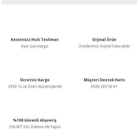
Bu ürünün fiyat bilgisi, resim, ürün açıklamalarında ve diğer
konularda yetersiz gördüğünüz noktaları öneri formunu kullanarak
tarafımıza iletebilirsiniz.
Görüş ve önerileriniz için teşekkür ederiz.
Kesintisiz Hızlı Teslimat
Orjinal Ürün
Ürün resmi kalitesiz, bozuk veya görüntülenemiyor.
Aynı Gün Kargo
Ürünlerimiz Orjinal Faturalıdır
Ürün açıklamasında eksik bilgiler bulunuyor.
Ürün bilgilerinde hatalar bulunuyor.
Ürün fiyatı diğer sitelerden daha pahalı.
Bu ürüne benzer farklı alternatifler olmalı.
Ücretsiz Kargo
Müşteri Destek Hattı
2950 TL ve Üzeri Alışverişlerde
0506 269 30 61
%100 Güvenli Alışveriş
Gönder
256 BIT SSL Ödeme Alt Yapısı