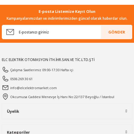
E-posta Listemize Kayıt Olun
Kampanyalarımızdan ve indirimlerimizden güncel olarak haberdar olun.
GÖNDER
ELC ELEKTRİK OTOMASYON İTH.İHR.SAN.VE TİC.LTD.ŞTİ
Çalışma Saatlerimiz 09:00-17:30 Hafta içi
0506 269 30 61
info@elcelektromarket.com
Okcumusa Caddesi Menevşe İş Hanı No:22/137 Beyoğlu / İstanbul
Üyelik
Kategoriler