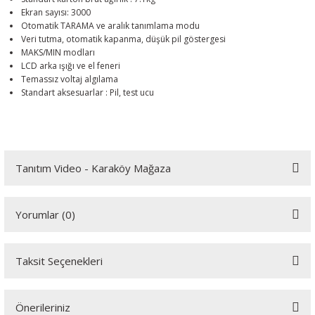
Ekran sayısı: 3000
Otomatik TARAMA ve aralık tanımlama modu
Veri tutma, otomatik kapanma, düşük pil göstergesi
MAKS/MIN modları
LCD arka ışığı ve el feneri
Temassız voltaj algılama
Standart aksesuarlar : Pil, test ucu
Tanıtım Video - Karaköy Mağaza
Youtube videomuzu tam ekran izlemek için tıklayınız.
Yorumlar (0)
Taksit Seçenekleri
Bu ürüne ilk yorumu siz yapın!
Önerileriniz
Yorum Yaz