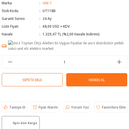
Marka
UNI-T
 Test Cihazı
lçer
Stok Kodu
UT118B
Garanti Süresi
24 Ay
hazları
a Cihazları
sı
yleri
Liste Fiyatı
68,00 USD + KDV
Havale
1.329,47 TL (%2,00 Havale İndirimi)
ergeleri
lizörleri
neleri
Cihazları
zları ve Kablo Bulucular
SEPETE EKLE
HEMEN AL
reler
Tavsiye Et
Fiyat Alarmı
Yorum Yaz
Aynı Gün Kargo