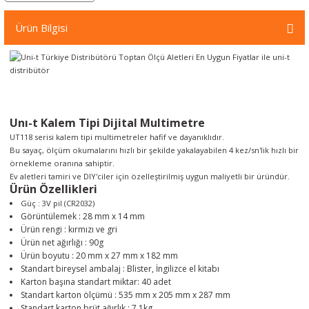
örleri
Ürün Bilgisi
r
 Cihazları
Cihazları
Unı-t Kalem Tipi Dijital Multimetre
UT118 serisi kalem tipi multimetreler hafif ve dayanıklıdır.
Bu sayaç, ölçüm okumalarını hızlı bir şekilde yakalayabilen 4 kez/sn'lik hızlı bir
örnekleme oranına sahiptir.
Ev aletleri tamiri ve DIY'ciler için özelleştirilmiş uygun maliyetli bir üründür.
Ürün Özellikleri
Güç : 3V pil (CR2032)
Görüntülemek : 28 mm x 14 mm
Ürün rengi : kırmızı ve gri
Ürün net ağırlığı : 90g
Ürün boyutu : 20 mm x 27 mm x 182 mm
Standart bireysel ambalaj : Blister, İngilizce el kitabı
Karton başına standart miktar
: 40 adet
Standart karton ölçümü : 535 mm x 205 mm x 287 mm
Standart karton brüt ağırlık : 7.1kg