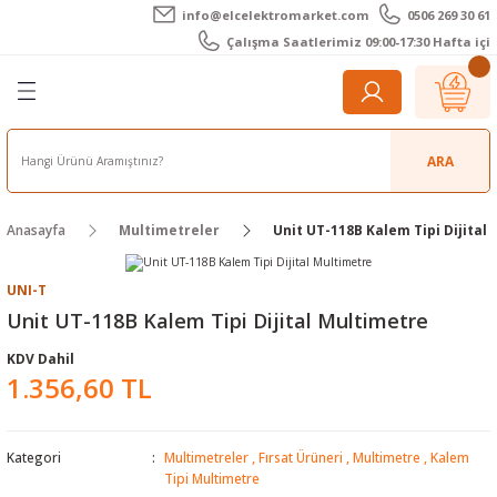
info@elcelektromarket.com
0506 269 30 61
Geri Dön
Geri Dön
Geri Dön
Geri Dön
Geri Dön
Geri Dön
Çalışma Saatlerimiz 09:00-17:30 Hafta içi
er
 Aletleri
eralar
t Cihazları
m Teli - Pasta
Elektronik
lar
r
ARA
imetre
akları
Kameralar
Anasayfa
Multimetreler
Unit UT-118B Kalem Tipi Dijital
timetre
ratörleri
ameralar
raçları
UNI-T
metre
l Kameralar
onik Aksesuarlar
Unit UT-118B Kalem Tipi Dijital Multimetre
KDV Dahil
esuar
rmal Kameralar
zları
ler
1.356,60 TL
arı
Aksesuarları
rler
ar
Kategori
Multimetreler
,
Fırsat Ürüneri
,
Multimetre
,
Kalem
r
ğı Ölçerler
leri
Tipi Multimetre