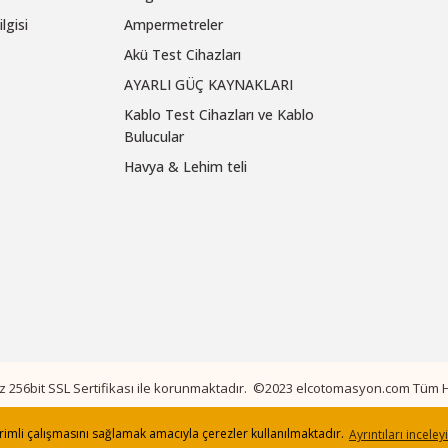
lgisi
Ampermetreler
Akü Test Cihazları
AYARLI GÜÇ KAYNAKLARI
Kablo Test Cihazları ve Kablo
Bulucular
Havya & Lehim teli
niz 256bit SSL Sertifikası ile korunmaktadır. ©2023 elcotomasyon.com Tüm Ha
verimli çalışmasını sağlamak amacıyla çerezler kullanılmaktadır.
Ayrıntıları inceley
ile
ideasoft
e-