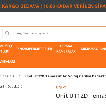
TE KARGO BEDAVA ( 16:00 KADAR VERİLEN SİP
VE ÖLÇÜ
TERMAL
PENSAMPERMETRELER
MIKROSKOPLA
ETLERI
KAMERALAR
LAMBALARI
Cihazları
Unit UT12D Temassız AC Voltaj Gerilim Dedekt
UNI-T
Unit UT12D Temass