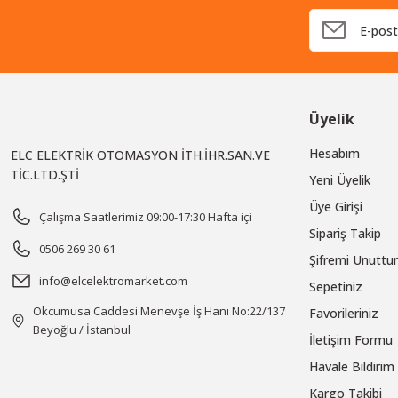
Üyelik
Hesabım
ELC ELEKTRİK OTOMASYON İTH.İHR.SAN.VE
TİC.LTD.ŞTİ
Yeni Üyelik
Üye Girişi
Çalışma Saatlerimiz 09:00-17:30 Hafta içi
Sipariş Takip
0506 269 30 61
Şifremi Unutt
info@elcelektromarket.com
Sepetiniz
Okcumusa Caddesi Menevşe İş Hanı No:22/137
Favorileriniz
Beyoğlu / İstanbul
İletişim Formu
Havale Bildiri
Kargo Takibi