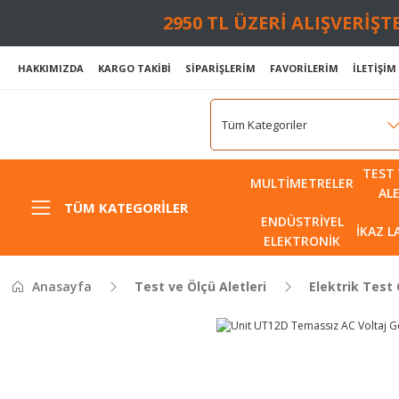
2950 TL ÜZERİ ALIŞVERİŞ
HAKKIMIZDA
KARGO TAKİBİ
SİPARİŞLERİM
FAVORİLERİM
İLETİŞİM
TEST 
MULTIMETRELER
AL
TÜM KATEGORILER
ENDÜSTRIYEL
İKAZ 
ELEKTRONIK
Anasayfa
Test ve Ölçü Aletleri
Elektrik Test 