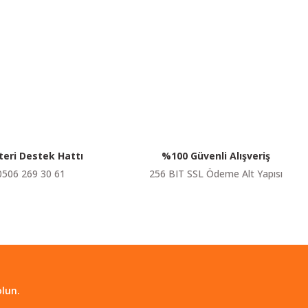
siniz.
eri Destek Hattı
%100 Güvenli Alışveriş
0506 269 30 61
256 BIT SSL Ödeme Alt Yapısı
lun.