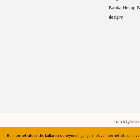
Banka Hesap Bi
İletişim
Tüm bilgileri
Bu internet sitesinde, kullanıcı deneyimini geliştirmek ve internet sitesinin 