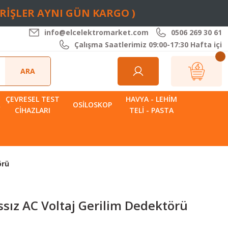
ARİŞLER AYNI GÜN KARGO )
info@elcelektromarket.com
0506 269 30 61
Çalışma Saatlerimiz 09:00-17:30 Hafta içi
ARA
ÇEVRESEL TEST
HAVYA - LEHIM
R
OSILOSKOP
CIHAZLARI
TELI - PASTA
örü
ız AC Voltaj Gerilim Dedektörü