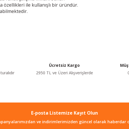
ellikleri ile kullanışlı bir üründür.
abilmektedir.
etersiz gördüğünüz noktaları öneri formunu kullanarak tarafımıza iletebilir
Bu ürüne ilk yorumu siz yapın!
Yorum Yaz
Ücretsiz Kargo
Müşt
turalıdır
2950 TL ve Üzeri Alışverişlerde
E-posta Listemize Kayıt Olun
Gönder
panyalarımızdan ve indirimlerimizden güncel olarak haberdar o