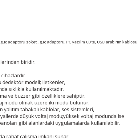
arı, güç adaptörü soketi, güç adaptörü, PC yazılım CD'si, USB arabirim kablosu
erinden biridir.
cihazlardır.
u dedektör modeli; iletkenler,
nda sıklıkla kullanılmaktadır.
ma ve buzzer gibi özelliklere sahiptir.
taj modu olmak üzere iki modu bulunur.
 yalıtım tabakalı kablolar, ses sistemleri,
nyallerde düşük voltaj modu;yüksek voltaj modunda ise
panoları gibi alanlardaki uygulamalarda kullanılabilir.
a da rahat çalışma imkanı sunar.