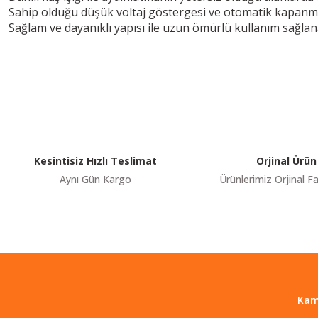
Sahip olduğu düşük voltaj göstergesi ve otomatik kapanma öz
Sağlam ve dayanıklı yapısı ile uzun ömürlü kullanım sağlan
Youtube videomuzu tam ekran izlemek için tıklayınız.
Bu ürünün fiyat bilgisi, resim, ürün açıklamalarında ve diğer konularda y
Görüş ve önerileriniz için teşekkür ederiz.
Ürün resmi kalitesiz, bozuk veya görüntülenemiyor.
Ürün açıklamasında eksik bilgiler bulunuyor.
Ürün bilgilerinde hatalar bulunuyor.
Kesintisiz Hızlı Teslimat
Orjinal Ürün
Ürün fiyatı diğer sitelerden daha pahalı.
Aynı Gün Kargo
Ürünlerimiz Orjinal Fa
Bu ürüne benzer farklı alternatifler olmalı.
Kam