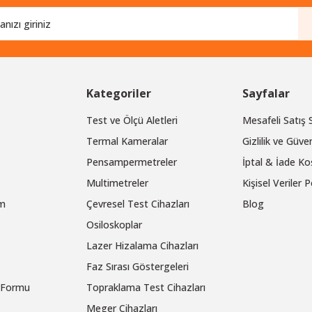
Kategoriler
Sayfalar
Test ve Ölçü Aletleri
Mesafeli Satış
Termal Kameralar
Gizlilik ve Güven
Pensampermetreler
İptal & İade Koş
Multimetreler
Kişisel Veriler P
um
Çevresel Test Cihazları
Blog
Osiloskoplar
Lazer Hizalama Cihazları
Faz Sırası Göstergeleri
m Formu
Topraklama Test Cihazları
Meger Cihazları