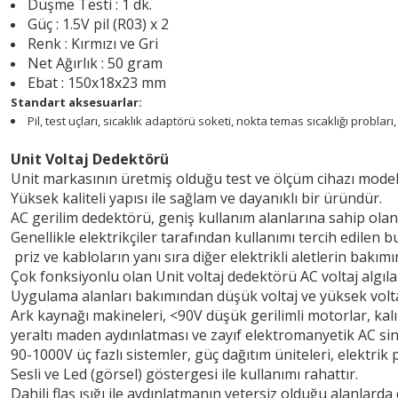
Düşme Testi : 1 dk.
Güç : 1.5V pil (R03) x 2
Renk : Kırmızı ve Gri
Net Ağırlık : 50 gram
Ebat : 150x18x23 mm
Standart aksesuarlar:
Pil, test uçları, sıcaklık adaptörü soketi, nokta temas sıcaklığı probl
Unit Voltaj Dedektörü
Unit markasının üretmiş olduğu test ve ölçüm cihazı modell
Yüksek kaliteli yapısı ile sağlam ve dayanıklı bir üründür.
AC gerilim dedektörü, geniş kullanım alanlarına sahip olan 
Genellikle elektrikçiler tarafından kullanımı tercih edilen b
priz ve kabloların yanı sıra diğer elektrikli aletlerin bakımı
Çok fonksiyonlu olan Unit voltaj dedektörü AC voltaj algıla
Uygulama alanları bakımından düşük voltaj ve yüksek vol
Ark kaynağı makineleri, <90V düşük gerilimli motorlar, kalın
yeraltı maden aydınlatması ve zayıf elektromanyetik AC si
90-1000V üç fazlı sistemler, güç dağıtım üniteleri, elektrik 
Sesli ve Led (görsel) göstergesi ile kullanımı rahattır.
Dahili flaş ışığı ile aydınlatmanın yetersiz olduğu alanlard