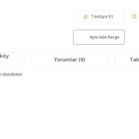
Tavsiye Et
Aynı Gün Kargo
aköy
Yorumlar (0)
Tak