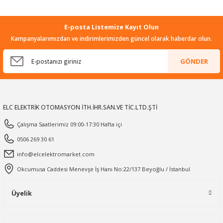
E-posta Listemize Kayıt Olun
Kampanyalarımızdan ve indirimlerimizden güncel olarak haberdar olun.
GÖNDER
ELC ELEKTRİK OTOMASYON İTH.İHR.SAN.VE TİC.LTD.ŞTİ
Çalışma Saatlerimiz 09:00-17:30 Hafta içi
0506 269 30 61
info@elcelektromarket.com
Okcumusa Caddesi Menevşe İş Hanı No:22/137 Beyoğlu / İstanbul
Üyelik