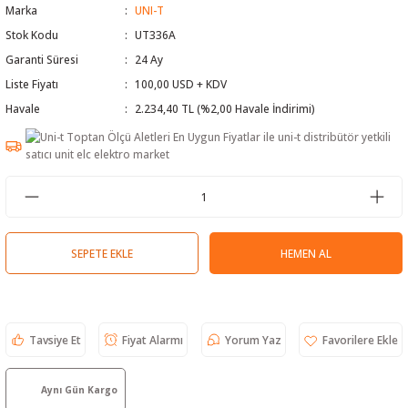
Marka
UNI-T
 Test Cihazı
lçer
Stok Kodu
UT336A
Garanti Süresi
24 Ay
hazları
a Cihazları
sı
yleri
Liste Fiyatı
100,00 USD + KDV
Havale
2.234,40 TL (%2,00 Havale İndirimi)
ergeleri
lizörleri
neleri
Cihazları
zları ve Kablo Bulucular
SEPETE EKLE
HEMEN AL
reler
Tavsiye Et
Fiyat Alarmı
Yorum Yaz
Aynı Gün Kargo