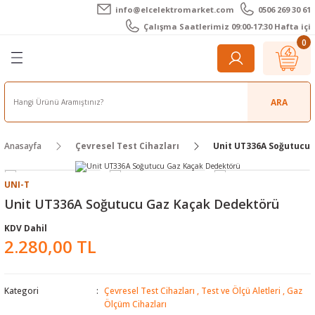
info@elcelektromarket.com
0506 269 30 61
Geri Dön
Geri Dön
Geri Dön
Geri Dön
Geri Dön
Geri Dön
Çalışma Saatlerimiz 09:00-17:30 Hafta içi
0
er
 Aletleri
eralar
t Cihazları
m Teli - Pasta
Elektronik
lar
r
ARA
imetre
akları
Kameralar
Anasayfa
Çevresel Test Cihazları
Unit UT336A Soğutucu
timetre
ratörleri
ameralar
raçları
UNI-T
metre
l Kameralar
onik Aksesuarlar
Unit UT336A Soğutucu Gaz Kaçak Dedektörü
esuar
rmal Kameralar
zları
ler
KDV Dahil
2.280,00 TL
arı
Aksesuarları
rler
ar
Kategori
Çevresel Test Cihazları
,
Test ve Ölçü Aletleri
,
Gaz
r
ğı Ölçerler
leri
Ölçüm Cihazları