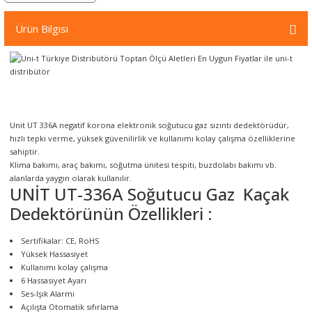
örleri
Ürün Bilgisi
r
 Cihazları
Cihazları
Unit UT 336A negatif korona elektronik soğutucu gaz sızıntı dedektörüdür,
hızlı tepki verme, yüksek güvenilirlik ve kullanımı kolay çalışma özelliklerine
sahiptir.
Klima bakımı, araç bakımı, soğutma ünitesi tespiti, buzdolabı bakımı vb.
alanlarda yaygın olarak kullanılır.
UNİT UT-336A Soğutucu Gaz Kaçak
Dedektörünün Özellikleri :
Sertifikalar: CE, RoHS
Yüksek Hassasiyet
Kullanımı kolay çalışma
6 Hassasiyet Ayarı
Ses-Işık Alarmı
Açılışta Otomatik sıfırlama