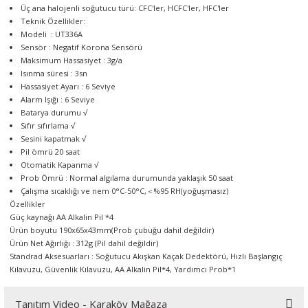
Üç ana halojenli soğutucu türü: CFC'ler, HCFC'ler, HFC'ler
Teknik Özellikler:
Modeli : UT336A
Sensör : Negatif Korona Sensörü
Maksimum Hassasiyet : 3g/a
Isınma süresi : 3sn
Hassasiyet Ayarı : 6 Seviye
Alarm Işığı : 6 Seviye
Batarya durumu √
Sıfır sıfırlama √
Sesini kapatmak √
Pil ömrü 20 saat
Otomatik Kapanma √
Prob Ömrü : Normal algılama durumunda yaklaşık 50 saat
Çalışma sıcaklığı ve nem 0°C-50°C,＜%95 RH(yoğuşmasız)
Özellikler
Güç kaynağı AA Alkalin Pil *4
Ürün boyutu 190x65x43mm(Prob çubuğu dahil değildir)
Ürün Net Ağırlığı : 312g (Pil dahil değildir)
Standrad Aksesuarları : Soğutucu Akışkan Kaçak Dedektörü, Hızlı Başlangıç ​​
Kılavuzu, Güvenlik Kılavuzu, AA Alkalin Pil*4, Yardımcı Prob*1
Tanıtım Video - Karaköy Mağaza