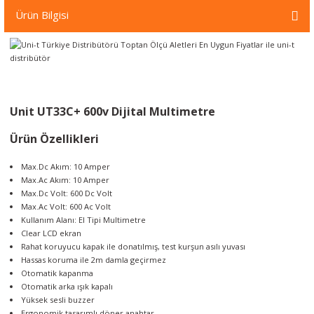
örleri
Ürün Bilgisi
r
 Cihazları
Unit UT33C+ 600v Dijital Multimetre
Cihazları
Ürün Özellikleri
Max.Dc Akım
: 10 Amper
Max.Ac Akım
: 10 Amper
Max.Dc Volt
: 600 Dc Volt
Max.Ac Volt
: 600 Ac Volt
Kullanım Alanı
: El Tipi Multimetre
Clear LCD ekran
Rahat koruyucu kapak ile donatılmış, test kurşun asılı yuvası
Hassas koruma ile 2m damla geçirmez
Otomatik kapanma
Otomatik arka ışık kapalı
Yüksek sesli buzzer
Ergonomik tasarımlı döner anahtar