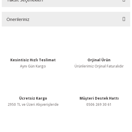
Bu ürüne ilk yorumu siz yapın!
Önerileriniz
Yorum Yaz
Bu ürünün fiyat bilgisi, resim, ürün açıklamalarında ve diğer
konularda yetersiz gördüğünüz noktaları öneri formunu kullanarak
tarafımıza iletebilirsiniz.
Görüş ve önerileriniz için teşekkür ederiz.
Kesintisiz Hızlı Teslimat
Orjinal Ürün
Ürün resmi kalitesiz, bozuk veya görüntülenemiyor.
Aynı Gün Kargo
Ürünlerimiz Orjinal Faturalıdır
Ürün açıklamasında eksik bilgiler bulunuyor.
Ürün bilgilerinde hatalar bulunuyor.
Ürün fiyatı diğer sitelerden daha pahalı.
Bu ürüne benzer farklı alternatifler olmalı.
Ücretsiz Kargo
Müşteri Destek Hattı
2950 TL ve Üzeri Alışverişlerde
0506 269 30 61