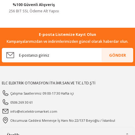
%100 Güvenli Alışveriş
Gönder
256 BIT SSL Ödeme Alt Yapısı
E-posta Listemize Kayıt Olun
Kampanyalarımızdan ve indirimlerimizden güncel olarak haberdar olun.
GÖNDER
ELC ELEKTRİK OTOMASYON İTH.İHR.SAN.VE TİC.LTD.ŞTİ
Çalışma Saatlerimiz 09:00-17:30 Hafta içi
0506 269 30 61
info@elcelektromarket.com
Okcumusa Caddesi Menevşe İş Hanı No:22/137 Beyoğlu / İstanbul