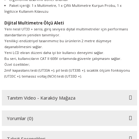
Paket içeriği: 1 x Multimetre, 1 x Çiftli Multimetre Kurşun Probu, 1 x
İngilizce Kullanım Kılavuzu
Dijital Multimetre Ölçü Aleti
Yeni nesil UT33 + serisi, giriş seviyesi dijital multimetreler için performans
standartlarını yeniden tanımlıyor.
Yenilikçi endüstriyel tasarımımız bu ürünlerin 2 metre düşmeye
dayanabilmesini sağlar.
Yeni LCD ekran düzeni daha iyi bir kullanıcı deneyimi sağlar.
Bu seri, kullanıcıların CAT II 600V ortamında güvenle çalışmasını sağlar.
Özel özellikler;
2mF kapasitans testi (UT33A +); pil testi (UT33B +); sıcaklık ölçüm fonksiyonu
(UT33C +); temassız voltaj (NCV) testi (UT33D +).
Tanıtım Video - Karaköy Mağaza
Youtube videomuzu tam ekran izlemek için tıklayınız.
Yorumlar (0)
Taksit Seçenekleri