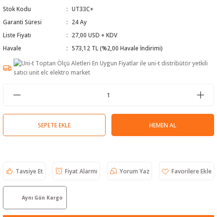
Stok Kodu
UT33C+
 Test Cihazı
lçer
Garanti Süresi
24 Ay
hazları
a Cihazları
sı
yleri
Liste Fiyatı
27,00 USD + KDV
Havale
573,12 TL (%2,00 Havale İndirimi)
ergeleri
lizörleri
neleri
Cihazları
SEPETE EKLE
HEMEN AL
zları ve Kablo Bulucular
Tavsiye Et
Fiyat Alarmı
Yorum Yaz
reler
Aynı Gün Kargo