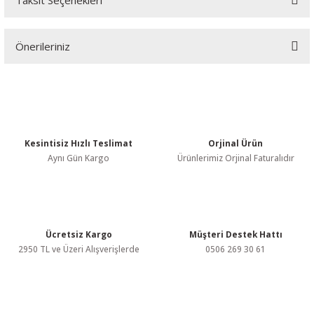
Taksit Seçenekleri
Bu ürüne ilk yorumu siz yapın!
Önerileriniz
Yorum Yaz
Bu ürünün fiyat bilgisi, resim, ürün açıklamalarında ve diğer
konularda yetersiz gördüğünüz noktaları öneri formunu kullanarak
tarafımıza iletebilirsiniz.
Görüş ve önerileriniz için teşekkür ederiz.
Kesintisiz Hızlı Teslimat
Orjinal Ürün
Ürün resmi kalitesiz, bozuk veya görüntülenemiyor.
Aynı Gün Kargo
Ürünlerimiz Orjinal Faturalıdır
Ürün açıklamasında eksik bilgiler bulunuyor.
Ürün bilgilerinde hatalar bulunuyor.
Ürün fiyatı diğer sitelerden daha pahalı.
Bu ürüne benzer farklı alternatifler olmalı.
Ücretsiz Kargo
Müşteri Destek Hattı
2950 TL ve Üzeri Alışverişlerde
0506 269 30 61