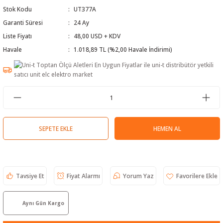
Stok Kodu
UT377A
 Test Cihazı
lçer
Garanti Süresi
24 Ay
hazları
a Cihazları
sı
yleri
Liste Fiyatı
48,00 USD + KDV
Havale
1.018,89 TL (%2,00 Havale İndirimi)
ergeleri
lizörleri
neleri
Cihazları
SEPETE EKLE
HEMEN AL
zları ve Kablo Bulucular
Tavsiye Et
Fiyat Alarmı
Yorum Yaz
reler
Aynı Gün Kargo