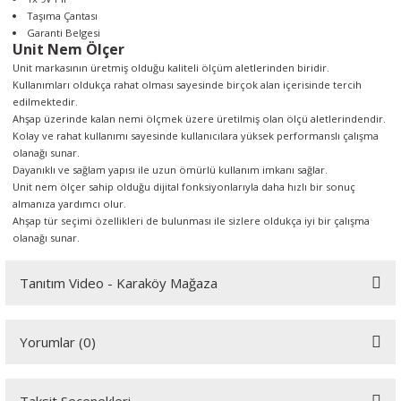
Taşıma Çantası
Garanti Belgesi
Unit Nem Ölçer
Unit markasının üretmiş olduğu kaliteli ölçüm aletlerinden biridir.
Kullanımları oldukça rahat olması sayesinde birçok alan içerisinde tercih
edilmektedir.
Ahşap üzerinde kalan nemi ölçmek üzere üretilmiş olan ölçü aletlerindendir.
Kolay ve rahat kullanımı sayesinde kullanıcılara yüksek performanslı çalışma
olanağı sunar.
Dayanıklı ve sağlam yapısı ile uzun ömürlü kullanım imkanı sağlar.
Unit nem ölçer sahip olduğu dijital fonksiyonlarıyla daha hızlı bir sonuç
almanıza yardımcı olur.
Ahşap tür seçimi özellikleri de bulunması ile sizlere oldukça iyi bir çalışma
olanağı sunar.
Tanıtım Video - Karaköy Mağaza
Youtube videomuzu tam ekran izlemek için tıklayınız.
Yorumlar (0)