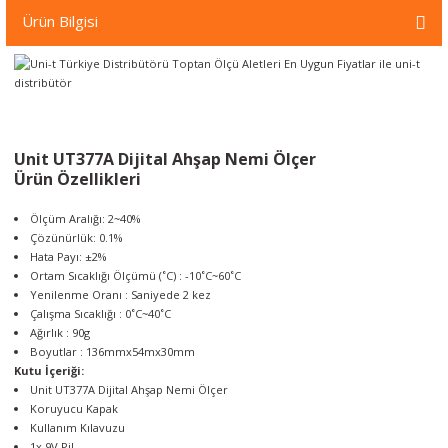
örleri
Ürün Bilgisi
r
 Cihazları
Unit UT377A Dijital Ahşap Nemi Ölçer
Cihazları
Ürün Özellikleri
Ölçüm Aralığı: 2~40%
Çözünürlük: 0.1%
Hata Payı: ±2%
Ortam Sıcaklığı Ölçümü (˚C) : -10˚C~60˚C
Yenilenme Oranı : Saniyede 2 kez
Çalışma Sıcaklığı : 0˚C~40˚C
Ağırlık : 90g
Boyutlar : 136mmx54mx30mm
Kutu İçeriği:
Unit UT377A Dijital Ahşap Nemi Ölçer
Koruyucu Kapak
Kullanım Kılavuzu
1x 9V Pil