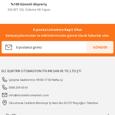
%100 Güvenli Alışveriş
Gönder
256 BIT SSL Ödeme Alt Yapısı
E-posta Listemize Kayıt Olun
Kampanyalarımızdan ve indirimlerimizden güncel olarak haberdar olun.
GÖNDER
ELC ELEKTRİK OTOMASYON İTH.İHR.SAN.VE TİC.LTD.ŞTİ
Çalışma Saatlerimiz 09:00-17:30 Hafta içi
0506 269 30 61
info@elcelektromarket.com
Okcumusa Caddesi Menevşe İş Hanı No:22/137 Beyoğlu / İstanbul