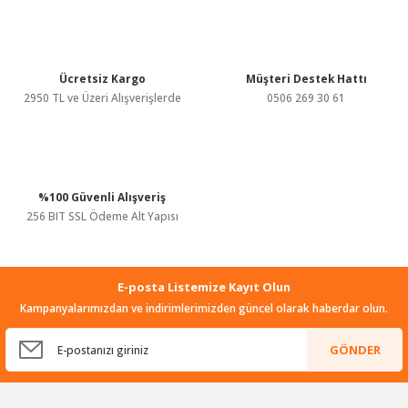
Ürün bilgilerinde hatalar bulunuyor.
Ürün fiyatı diğer sitelerden daha pahalı.
Bu ürüne benzer farklı alternatifler olmalı.
Ücretsiz Kargo
Müşteri Destek Hattı
2950 TL ve Üzeri Alışverişlerde
0506 269 30 61
%100 Güvenli Alışveriş
Gönder
256 BIT SSL Ödeme Alt Yapısı
E-posta Listemize Kayıt Olun
Kampanyalarımızdan ve indirimlerimizden güncel olarak haberdar olun.
GÖNDER