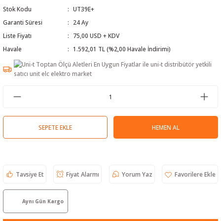
Stok Kodu
UT39E+
 Test Cihazı
lçer
Garanti Süresi
24 Ay
hazları
a Cihazları
sı
yleri
Liste Fiyatı
75,00 USD + KDV
Havale
1.592,01 TL (%2,00 Havale İndirimi)
ergeleri
lizörleri
neleri
Cihazları
SEPETE EKLE
HEMEN AL
zları ve Kablo Bulucular
Tavsiye Et
Fiyat Alarmı
Yorum Yaz
reler
Aynı Gün Kargo