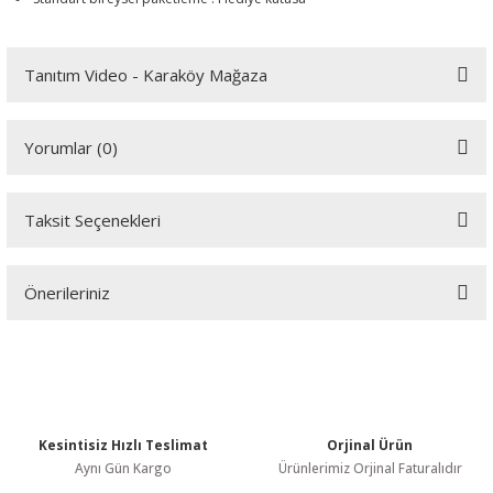
Tanıtım Video - Karaköy Mağaza
Youtube videomuzu tam ekran izlemek için tıklayınız.
Yorumlar (0)
Taksit Seçenekleri
Bu ürüne ilk yorumu siz yapın!
Önerileriniz
Yorum Yaz
Bu ürünün fiyat bilgisi, resim, ürün açıklamalarında ve diğer
konularda yetersiz gördüğünüz noktaları öneri formunu kullanarak
tarafımıza iletebilirsiniz.
Görüş ve önerileriniz için teşekkür ederiz.
Kesintisiz Hızlı Teslimat
Orjinal Ürün
Ürün resmi kalitesiz, bozuk veya görüntülenemiyor.
Aynı Gün Kargo
Ürünlerimiz Orjinal Faturalıdır
Ürün açıklamasında eksik bilgiler bulunuyor.