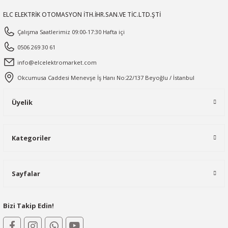
ELC ELEKTRİK OTOMASYON İTH.İHR.SAN.VE TİC.LTD.ŞTİ
Çalışma Saatlerimiz 09:00-17:30 Hafta içi
0506 269 30 61
info@elcelektromarket.com
Okcumusa Caddesi Menevşe İş Hanı No:22/137 Beyoğlu / İstanbul
Üyelik
Kategoriler
Sayfalar
Bizi Takip Edin!