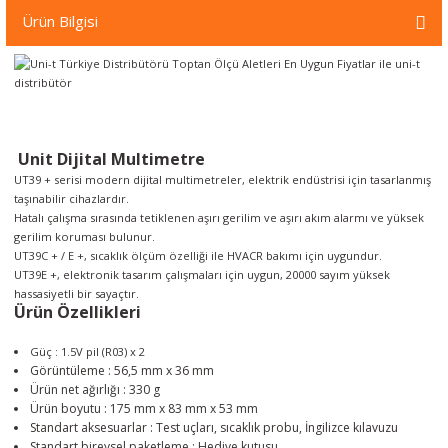
örleri
Ürün Bilgisi
r
 Cihazları
Unit Dijital Multimetre
Cihazları
UT39 + serisi modern dijital multimetreler, elektrik endüstrisi için tasarlanmış
taşınabilir cihazlardır.
Hatalı çalışma sırasında tetiklenen aşırı gerilim ve aşırı akım alarmı ve yüksek
gerilim koruması bulunur.
UT39C + / E +, sıcaklık ölçüm özelliği ile HVACR bakımı için uygundur.
UT39E +, elektronik tasarım çalışmaları için uygun, 20000 sayım yüksek
hassasiyetli bir sayaçtır.
Ürün Özellikleri
Güç : 1.5V pil (R03) x 2
Görüntüleme : 56,5 mm x 36 mm
Ürün net ağırlığı : 330 g
Ürün boyutu : 175 mm x 83 mm x 53 mm
Standart aksesuarlar : Test uçları, sıcaklık probu, İngilizce kılavuzu
Standart bireysel paketleme : Hediye kutusu