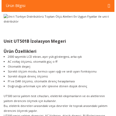
örleri
Ürün Bilgisi
r
 Cihazları
Unit UT501B İzolasyon Megeri
Cihazları
Ürün Özellikleri
2000 sayımlık LCD ekran, aşırı yük göstergesi, arka ışık
AC voltaj ölçümü, otomatik güç o ﬀ
Otomatik deşarj
Sürekli ölçüm modu, kırmızı uyarı ışığı ve sesli uyarı fonksiyonu
Sürekli düşük direnç ölçümü
PI ve DAR ölçümü, otomatik direnç hesaplaması
Doğruluğu artırmak için sıfır işlevine dönen düşük direnç
UT500 serisi yalıtım test cihazları, elektrikli ekipmanların ve ev aletlerinin
yalıtım direncini ölçmek için kullanılır.
Bu, elektrik devreleri arasındaki veya devreler ile toprak arasındaki yalıtım
direncini ölçerek yapılır.
UT500 serisi yalıtım direncini, AC Voltajını, düşük direnci, PI (Polarizasyon