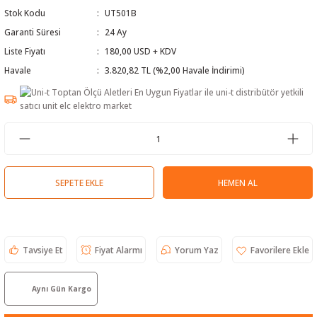
Stok Kodu
UT501B
 Test Cihazı
lçer
Garanti Süresi
24 Ay
hazları
a Cihazları
sı
yleri
Liste Fiyatı
180,00 USD + KDV
Havale
3.820,82 TL (%2,00 Havale İndirimi)
ergeleri
lizörleri
neleri
Cihazları
SEPETE EKLE
HEMEN AL
zları ve Kablo Bulucular
Tavsiye Et
Fiyat Alarmı
Yorum Yaz
reler
Aynı Gün Kargo