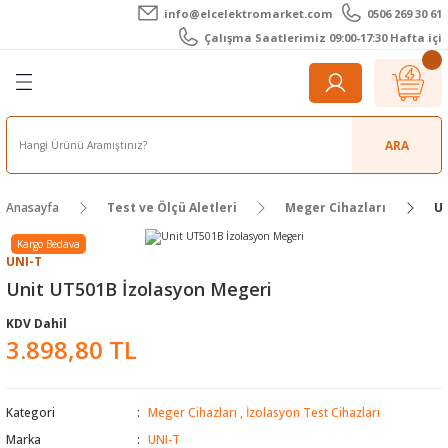
info@elcelektromarket.com
0506 269 30 61
Geri Dön
Geri Dön
Geri Dön
Geri Dön
Geri Dön
Geri Dön
Çalışma Saatlerimiz 09:00-17:30 Hafta içi
er
 Aletleri
eralar
t Cihazları
m Teli - Pasta
Elektronik
lar
r
ARA
imetre
akları
Kameralar
Anasayfa
Test ve Ölçü Aletleri
Meger Cihazları
Un
timetre
ratörleri
ameralar
raçları
Kargo Bedava
UNI-T
metre
l Kameralar
onik Aksesuarlar
Unit UT501B İzolasyon Megeri
KDV Dahil
esuar
rmal Kameralar
zları
ler
3.898,80 TL
arı
Aksesuarları
rler
ar
Kategori
Meger Cihazları
,
İzolasyon Test Cihazları
r
ğı Ölçerler
leri
Marka
UNI-T