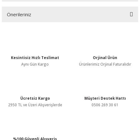
Önerileriniz
Yorum Yaz
Bu ürünün fiyat bilgisi, resim, ürün açıklamalarında ve diğer
konularda yetersiz gördüğünüz noktaları öneri formunu kullanarak
tarafımıza iletebilirsiniz.
Görüş ve önerileriniz için teşekkür ederiz.
Kesintisiz Hızlı Teslimat
Orjinal Ürün
Ürün resmi kalitesiz, bozuk veya görüntülenemiyor.
Aynı Gün Kargo
Ürünlerimiz Orjinal Faturalıdır
Ürün açıklamasında eksik bilgiler bulunuyor.
Ürün bilgilerinde hatalar bulunuyor.
Ürün fiyatı diğer sitelerden daha pahalı.
Bu ürüne benzer farklı alternatifler olmalı.
Ücretsiz Kargo
Müşteri Destek Hattı
2950 TL ve Üzeri Alışverişlerde
0506 269 30 61
%100 Güvenli Alışveriş
Gönder