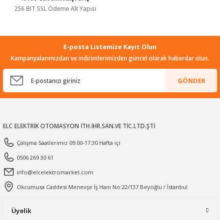
256 BIT SSL Ödeme Alt Yapısı
E-posta Listemize Kayıt Olun
Kampanyalarımızdan ve indirimlerimizden güncel olarak haberdar olun.
GÖNDER
ELC ELEKTRİK OTOMASYON İTH.İHR.SAN.VE TİC.LTD.ŞTİ
Çalışma Saatlerimiz 09:00-17:30 Hafta içi
0506 269 30 61
info@elcelektromarket.com
Okcumusa Caddesi Menevşe İş Hanı No:22/137 Beyoğlu / İstanbul
Üyelik