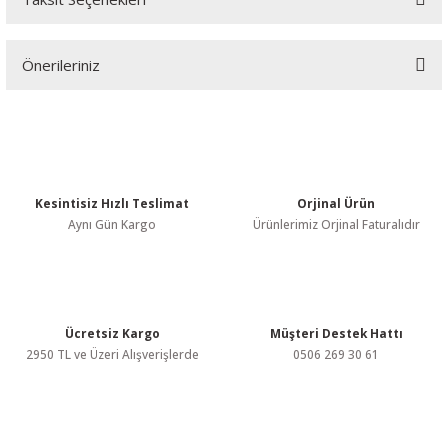
Bu ürüne ilk yorumu siz yapın!
Önerileriniz
Yorum Yaz
Bu ürünün fiyat bilgisi, resim, ürün açıklamalarında ve diğer
konularda yetersiz gördüğünüz noktaları öneri formunu kullanarak
tarafımıza iletebilirsiniz.
Görüş ve önerileriniz için teşekkür ederiz.
Kesintisiz Hızlı Teslimat
Orjinal Ürün
Ürün resmi kalitesiz, bozuk veya görüntülenemiyor.
Aynı Gün Kargo
Ürünlerimiz Orjinal Faturalıdır
Ürün açıklamasında eksik bilgiler bulunuyor.
Ürün bilgilerinde hatalar bulunuyor.
Ürün fiyatı diğer sitelerden daha pahalı.
Bu ürüne benzer farklı alternatifler olmalı.
Ücretsiz Kargo
Müşteri Destek Hattı
2950 TL ve Üzeri Alışverişlerde
0506 269 30 61