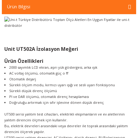
örleri
Ürün Bilgisi
r
 Cihazları
Unit UT502A İzolasyon Meğeri
Cihazları
Ürün Özellikleri
2000 sayımlık LCD ekran, aşırı yük göstergesi, arka ışık
AC voltaj ölçümü, otomatik güç o ﬀ
Otomatik deşarj
Sürekli ölçüm modu, kırmızı uyarı ışığı ve sesli uyarı fonksiyonu
Sürekli düşük direnç ölçümü
PI ve DAR ölçümü, otomatik direnç hesaplaması
Doğruluğu artırmak için sıfır işlevine dönen düşük direnç
UT500 serisi yalıtım test cihazları, elektrikli ekipmanların ve ev aletlerinin
yalıtım direncini ölçmek için kullanılır.
Bu, elektrik devreleri arasındaki veya devreler ile toprak arasındaki yalıtım
direncini ölçerek yapılır.
UT500 serisi yalıtım direncini, AC Voltajını, düşük direnci, PI (Polarizasyon