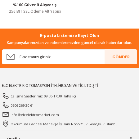
%100 Güvenli Alışveriş
Gönder
256 BIT SSL Ödeme Alt Yapısı
E-posta Listemize Kayıt Olun
Kampanyalarımızdan ve indirimlerimizden güncel olarak haberdar olun.
GÖNDER
ELC ELEKTRİK OTOMASYON İTH.İHR.SAN.VE TİC.LTD.ŞTİ
Çalışma Saatlerimiz 09:00-17:30 Hafta içi
0506 269 30 61
info@elcelektromarket.com
Okcumusa Caddesi Menevşe İş Hanı No:22/137 Beyoğlu / İstanbul