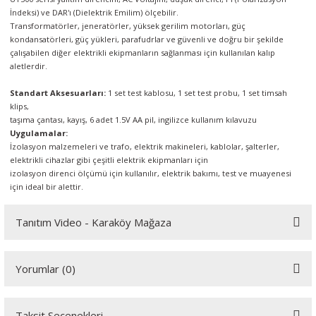
İndeksi) ve DAR'ı (Dielektrik Emilim) ölçebilir.
Transformatörler, jeneratörler, yüksek gerilim motorları, güç
kondansatörleri, güç yükleri, parafudrlar ve güvenli ve doğru bir şekilde
çalışabilen diğer elektrikli ekipmanların sağlanması için kullanılan kalıp
aletlerdir.
Standart Aksesuarları:
1 set test kablosu, 1 set test probu, 1 set timsah
klips,
taşıma çantası, kayış, 6 adet 1.5V AA pil, ingilizce kullanım kılavuzu
Uygulamalar:
İzolasyon malzemeleri ve trafo, elektrik makineleri, kablolar, şalterler,
elektrikli cihazlar gibi çeşitli elektrik ekipmanları için
izolasyon direnci ölçümü için kullanılır, elektrik bakımı, test ve muayenesi
için ideal bir alettir.
Tanıtım Video - Karaköy Mağaza
Youtube videomuzu tam ekran izlemek için tıklayınız.
Yorumlar (0)
Taksit Seçenekleri