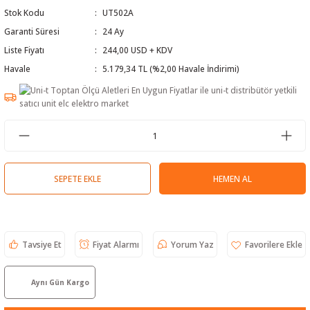
Stok Kodu
UT502A
 Test Cihazı
lçer
Garanti Süresi
24 Ay
hazları
a Cihazları
sı
yleri
Liste Fiyatı
244,00 USD + KDV
Havale
5.179,34 TL (%2,00 Havale İndirimi)
ergeleri
lizörleri
neleri
Cihazları
SEPETE EKLE
HEMEN AL
zları ve Kablo Bulucular
Tavsiye Et
Fiyat Alarmı
Yorum Yaz
reler
Aynı Gün Kargo