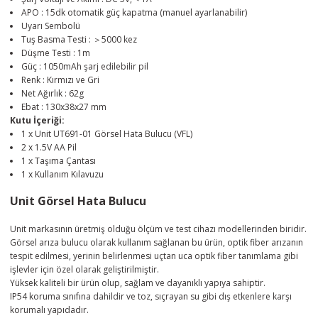
APO : 15dk otomatik güç kapatma (manuel ayarlanabilir)
Uyarı Sembolü
Tuş Basma Testi : ＞5000 kez
Düşme Testi : 1m
Güç : 1050mAh şarj edilebilir pil
Renk : Kırmızı ve Gri
Net Ağırlık : 62g
Ebat : 130x38x27 mm
Kutu İçeriği:
1 x Unit UT691-01 Görsel Hata Bulucu (VFL)
2 x 1.5V AA Pil
1 x Taşıma Çantası
1 x Kullanım Kılavuzu
Unit Görsel Hata Bulucu
Unit markasının üretmiş olduğu ölçüm ve test cihazı modellerinden biridir.
Görsel arıza bulucu olarak kullanım sağlanan bu ürün, optik fiber arızanın
tespit edilmesi, yerinin belirlenmesi uçtan uca optik fiber tanımlama gibi
işlevler için özel olarak geliştirilmiştir.
Yüksek kaliteli bir ürün olup, sağlam ve dayanıklı yapıya sahiptir.
IP54 koruma sınıfına dahildir ve toz, sıçrayan su gibi dış etkenlere karşı
korumalı yapıdadır.