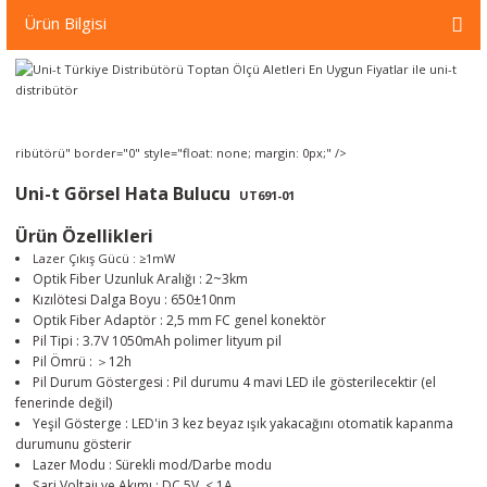
örleri
Ürün Bilgisi
r
 Cihazları
ribütörü" border="0" style="float: none; margin: 0px;" />
Cihazları
Uni-t Görsel Hata Bulucu
UT691-01
Ürün Özellikleri
Lazer Çıkış Gücü : ≥1mW
Optik Fiber Uzunluk Aralığı : 2~3km
Kızılötesi Dalga Boyu : 650±10nm
Optik Fiber Adaptör : 2,5 mm FC genel konektör
Pil Tipi : 3.7V 1050mAh polimer lityum pil
Pil Ömrü : ＞12h
Pil Durum Göstergesi : Pil durumu 4 mavi LED ile gösterilecektir (el
fenerinde değil)
Yeşil Gösterge : LED'in 3 kez beyaz ışık yakacağını otomatik kapanma
durumunu gösterir
Lazer Modu : Sürekli mod/Darbe modu
Şarj Voltajı ve Akımı : DC 5V, < 1A