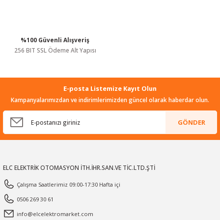
%100 Güvenli Alışveriş
Gönder
256 BIT SSL Ödeme Alt Yapısı
E-posta Listemize Kayıt Olun
Kampanyalarımızdan ve indirimlerimizden güncel olarak haberdar olun.
GÖNDER
ELC ELEKTRİK OTOMASYON İTH.İHR.SAN.VE TİC.LTD.ŞTİ
Çalışma Saatlerimiz 09:00-17:30 Hafta içi
0506 269 30 61
info@elcelektromarket.com