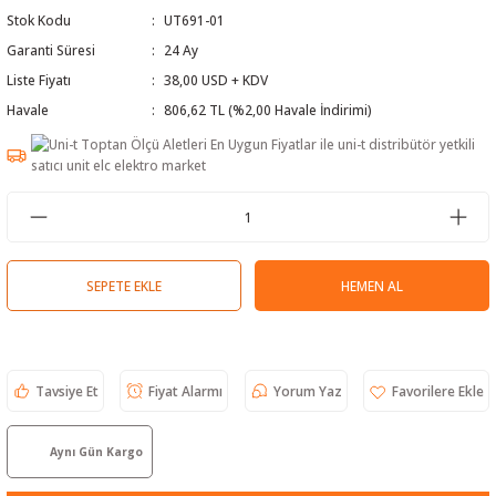
Stok Kodu
UT691-01
 Test Cihazı
lçer
Garanti Süresi
24 Ay
hazları
a Cihazları
sı
yleri
Liste Fiyatı
38,00 USD + KDV
Havale
806,62 TL (%2,00 Havale İndirimi)
ergeleri
lizörleri
neleri
Cihazları
SEPETE EKLE
HEMEN AL
zları ve Kablo Bulucular
Tavsiye Et
Fiyat Alarmı
Yorum Yaz
reler
Aynı Gün Kargo