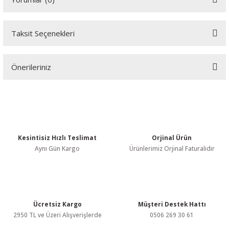
Taksit Seçenekleri
Bu ürüne ilk yorumu siz yapın!
Önerileriniz
Yorum Yaz
Bu ürünün fiyat bilgisi, resim, ürün açıklamalarında ve diğer
konularda yetersiz gördüğünüz noktaları öneri formunu kullanarak
tarafımıza iletebilirsiniz.
Görüş ve önerileriniz için teşekkür ederiz.
Kesintisiz Hızlı Teslimat
Orjinal Ürün
Ürün resmi kalitesiz, bozuk veya görüntülenemiyor.
Aynı Gün Kargo
Ürünlerimiz Orjinal Faturalıdır
Ürün açıklamasında eksik bilgiler bulunuyor.
Ürün bilgilerinde hatalar bulunuyor.
Ürün fiyatı diğer sitelerden daha pahalı.
Bu ürüne benzer farklı alternatifler olmalı.
Ücretsiz Kargo
Müşteri Destek Hattı
2950 TL ve Üzeri Alışverişlerde
0506 269 30 61