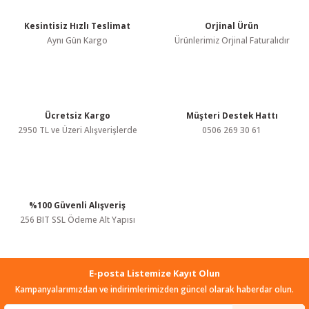
Kesintisiz Hızlı Teslimat
Orjinal Ürün
Ürün resmi kalitesiz, bozuk veya görüntülenemiyor.
Aynı Gün Kargo
Ürünlerimiz Orjinal Faturalıdır
Ürün açıklamasında eksik bilgiler bulunuyor.
Ürün bilgilerinde hatalar bulunuyor.
Ürün fiyatı diğer sitelerden daha pahalı.
Bu ürüne benzer farklı alternatifler olmalı.
Ücretsiz Kargo
Müşteri Destek Hattı
2950 TL ve Üzeri Alışverişlerde
0506 269 30 61
%100 Güvenli Alışveriş
Gönder
256 BIT SSL Ödeme Alt Yapısı
E-posta Listemize Kayıt Olun
Kampanyalarımızdan ve indirimlerimizden güncel olarak haberdar olun.