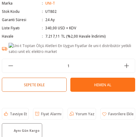
Marka
UNI-T
 Test Cihazı
lçer
Stok Kodu
UT802
Garanti Süresi
24 Ay
hazları
a Cihazları
sı
yleri
Liste Fiyatı
340,00 USD + KDV
Havale
7.217,11 TL (%2,00 Havale İndirimi)
ergeleri
lizörleri
neleri
Cihazları
zları ve Kablo Bulucular
SEPETE EKLE
HEMEN AL
reler
Tavsiye Et
Fiyat Alarmı
Yorum Yaz
Aynı Gün Kargo