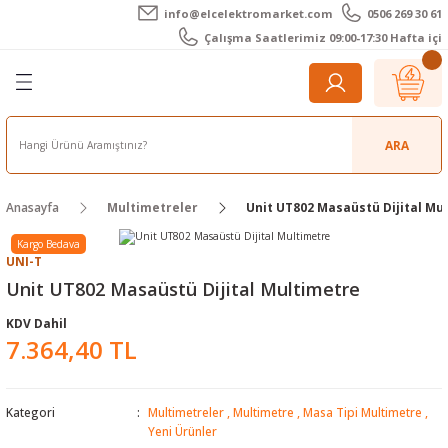
info@elcelektromarket.com
0506 269 30 61
Geri Dön
Geri Dön
Geri Dön
Geri Dön
Geri Dön
Geri Dön
Çalışma Saatlerimiz 09:00-17:30 Hafta içi
er
 Aletleri
eralar
t Cihazları
m Teli - Pasta
Elektronik
lar
r
ARA
imetre
akları
Kameralar
Anasayfa
Multimetreler
Unit UT802 Masaüstü Dijital Mu
timetre
ratörleri
ameralar
raçları
Kargo Bedava
UNI-T
metre
l Kameralar
onik Aksesuarlar
Unit UT802 Masaüstü Dijital Multimetre
KDV Dahil
esuar
rmal Kameralar
zları
ler
7.364,40 TL
arı
Aksesuarları
rler
ar
Kategori
Multimetreler
,
Multimetre
,
Masa Tipi Multimetre
,
r
ğı Ölçerler
leri
Yeni Ürünler