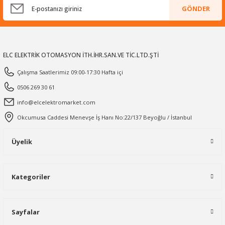
GÖNDER
ELC ELEKTRİK OTOMASYON İTH.İHR.SAN.VE TİC.LTD.ŞTİ
Çalışma Saatlerimiz 09:00-17:30 Hafta içi
0506 269 30 61
info@elcelektromarket.com
Okcumusa Caddesi Menevşe İş Hanı No:22/137 Beyoğlu / İstanbul
Üyelik
Kategoriler
Sayfalar