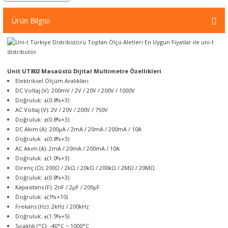
örleri
Ürün Bilgisi
r
 Cihazları
Unit UT802 Masaüstü Dijital Multimetre
Özellikleri
Elektriksel Ölçüm Aralıkları
Cihazları
DC Voltaj (V): 200mV / 2V / 20V / 200V / 1000V
Doğruluk: ±(0.8%+3)
AC Voltaj (V): 2V / 20V / 200V / 750V
Doğruluk: ±(0.8%+3)
DC Akım (A): 200µA / 2mA / 20mA / 200mA / 10A
Doğruluk: ±(0.8%+3)
AC Akım (A): 2mA / 20mA / 200mA / 10A
Doğruluk: ±(1.0%+3)
Direnç (Ω): 200Ω / 2kΩ / 20kΩ / 200kΩ / 2MΩ / 20MΩ
Doğruluk: ±(0.8%+3)
Kapasitans (F): 2nF / 2µF / 200µF
Doğruluk: ±(1%+10)
Frekans (Hz): 2kHz / 200kHz
Doğruluk: ±(1.5%+5)
Sıcaklık (°C): -40°C ~ 1000°C