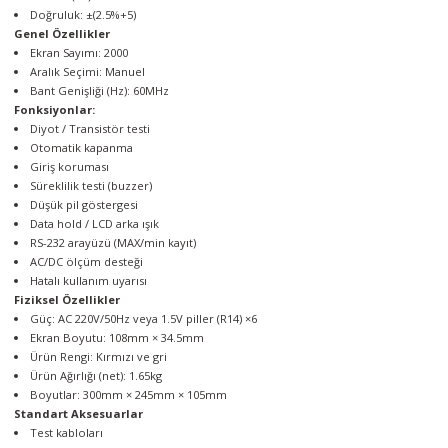
Doğruluk: ±(2.5%+5)
Genel Özellikler
Ekran Sayımı: 2000
Aralık Seçimi: Manuel
Bant Genişliği (Hz): 60MHz
Fonksiyonlar:
Diyot / Transistör testi
Otomatik kapanma
Giriş koruması
Süreklilik testi (buzzer)
Düşük pil göstergesi
Data hold / LCD arka ışık
RS-232 arayüzü (MAX/min kayıt)
AC/DC ölçüm desteği
Hatalı kullanım uyarısı
Fiziksel Özellikler
Güç: AC 220V/50Hz veya 1.5V piller (R14) ×6
Ekran Boyutu: 108mm × 34.5mm
Ürün Rengi: Kırmızı ve gri
Ürün Ağırlığı (net): 1.65kg
Boyutlar: 300mm × 245mm × 105mm
Standart Aksesuarlar
Test kabloları