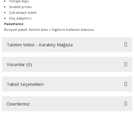
Timsah klips
Sıcaklık probu
Çok amaçlı soket
Güç adaptörü
Paketleme
Bireysel paket: Karton kutu + İngilizce kullanım kılavuzu
Tanıtım Video - Karaköy Mağaza
Youtube videomuzu tam ekran izlemek için tıklayınız.
Yorumlar (0)
Taksit Seçenekleri
Bu ürüne ilk yorumu siz yapın!
Önerileriniz
Yorum Yaz
Bu ürünün fiyat bilgisi, resim, ürün açıklamalarında ve diğer
konularda yetersiz gördüğünüz noktaları öneri formunu kullanarak
tarafımıza iletebilirsiniz.
Görüş ve önerileriniz için teşekkür ederiz.