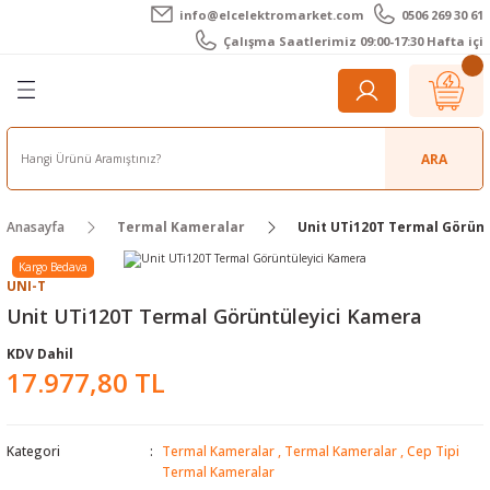
info@elcelektromarket.com
0506 269 30 61
Geri Dön
Geri Dön
Geri Dön
Geri Dön
Geri Dön
Geri Dön
Çalışma Saatlerimiz 09:00-17:30 Hafta içi
er
 Aletleri
eralar
t Cihazları
m Teli - Pasta
Elektronik
lar
r
ARA
imetre
akları
Kameralar
Anasayfa
Termal Kameralar
Unit UTi120T Termal Görün
timetre
ratörleri
ameralar
raçları
Kargo Bedava
UNI-T
metre
l Kameralar
onik Aksesuarlar
Unit UTi120T Termal Görüntüleyici Kamera
KDV Dahil
esuar
rmal Kameralar
zları
ler
17.977,80 TL
arı
Aksesuarları
rler
ar
Kategori
Termal Kameralar
,
Termal Kameralar
,
Cep Tipi
r
ğı Ölçerler
leri
Termal Kameralar