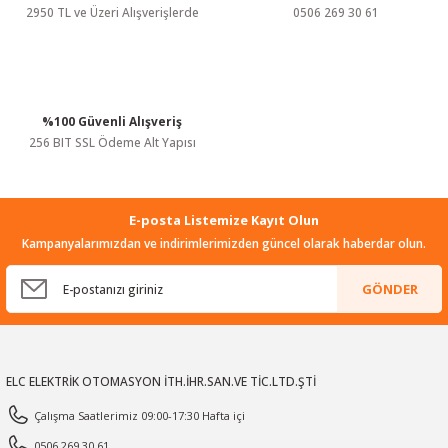
2950 TL ve Üzeri Alışverişlerde
0506 269 30 61
Gönder
%100 Güvenli Alışveriş
256 BIT SSL Ödeme Alt Yapısı
E-posta Listemize Kayıt Olun
Kampanyalarımızdan ve indirimlerimizden güncel olarak haberdar olun.
GÖNDER
ELC ELEKTRİK OTOMASYON İTH.İHR.SAN.VE TİC.LTD.ŞTİ
Çalışma Saatlerimiz 09:00-17:30 Hafta içi
0506 269 30 61