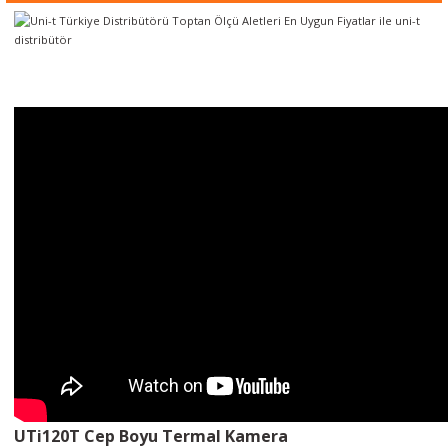
örleri
r
 Cihazları
Cihazları
UTi120T
Cep Boyu Termal Kamera