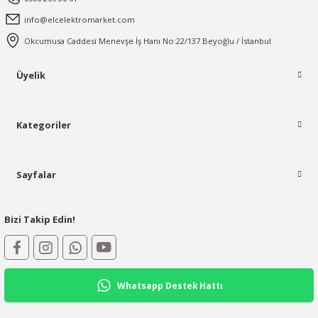
info@elcelektromarket.com
Okcumusa Caddesi Menevşe İş Hanı No:22/137 Beyoğlu / İstanbul
Üyelik
Kategoriler
Sayfalar
Bizi Takip Edin!
Whatsapp Destek Hattı