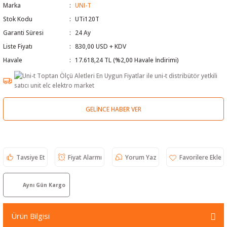
Marka
UNI-T
 Test Cihazı
lçer
Stok Kodu
UTi120T
Garanti Süresi
24 Ay
hazları
a Cihazları
sı
yleri
Liste Fiyatı
830,00 USD + KDV
Havale
17.618,24 TL (%2,00 Havale İndirimi)
ergeleri
lizörleri
neleri
GELINCE HABER VER
Cihazları
zları ve Kablo Bulucular
Tavsiye Et
Fiyat Alarmı
Yorum Yaz
reler
Aynı Gün Kargo
Ürün Bilgisi