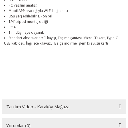
PC Yazılım analizi)
Mobil APP aracılığıyla Wi-Fi bağlantısı
USB şarj edilebilir Li-ion pil
1/4” tripod montaj deliği
IP54
1 m düşmeye dayanıklı
Standart aksesuarlar: El kayışı, Taşıma çantası, Micro SD kart, Type-C
USB kablosu, İngilizce kılavuzu, Belge indirme işlem kılavuzu kartı
Tanıtım Video - Karaköy Mağaza
Youtube videomuzu tam ekran izlemek için tıklayınız.
Yorumlar (0)