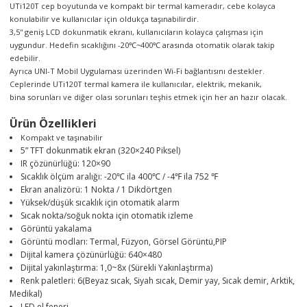
UTi120T cep boyutunda ve kompakt bir termal kameradır, cebe kolayca
konulabilir ve kullanıcılar için oldukça taşınabilirdir.
3,5'' geniş LCD dokunmatik ekranı, kullanıcıların kolayca çalışması için
uygundur. Hedefin sıcaklığını -20℃~400℃ arasında otomatik olarak takip
edebilir.
Ayrıca UNI-T Mobil Uygulaması üzerinden Wi-Fi bağlantısını destekler.
Ceplerinde UTi120T termal kamera ile kullanıcılar, elektrik, mekanik,
bina sorunları ve diğer olası sorunları teşhis etmek için her an hazır olacak.
Ürün Özellikleri
Kompakt ve taşınabilir
5” TFT dokunmatik ekran (320×240 Piksel)
IR çözünürlüğü: 120×90
Sıcaklık ölçüm aralığı: -20℃ ila 400℃ / -4℉ ila 752 ℉
Ekran analizörü: 1 Nokta / 1 Dikdörtgen
Yüksek/düşük sıcaklık için otomatik alarm
Sıcak nokta/soğuk nokta için otomatik izleme
Görüntü yakalama
Görüntü modları: Termal, Füzyon, Görsel Görüntü,PIP
Dijital kamera çözünürlüğü: 640×480
Dijital yakınlaştırma: 1,0~8x (Sürekli Yakınlaştırma)
Renk paletleri: 6(Beyaz sıcak, Siyah sıcak, Demir yay, Sıcak demir, Arktik,
Medikal)
LED el feneri