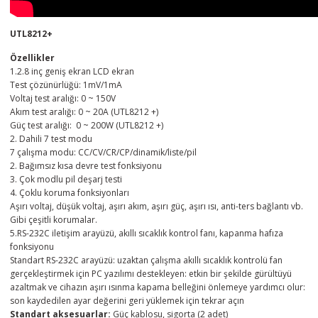
UTL8212+
Özellikler
1.2.8 inç geniş ekran LCD ekran
Test çözünürlüğü: 1mV/1mA
Voltaj test aralığı: 0 ~ 150V
Akım test aralığı: 0 ~ 20A (UTL8212 +)
Güç test aralığı: 0 ~ 200W (UTL8212 +)
2. Dahili 7 test modu
7 çalışma modu: CC/CV/CR/CP/dinamik/liste/pil
2. Bağımsız kısa devre test fonksiyonu
3. Çok modlu pil deşarj testi
4. Çoklu koruma fonksiyonları
Aşırı voltaj, düşük voltaj, aşırı akım, aşırı güç, aşırı ısı, anti-ters bağlantı vb.
Gibi çeşitli korumalar.
5.RS-232C iletişim arayüzü, akıllı sıcaklık kontrol fanı, kapanma hafıza
fonksiyonu
Standart RS-232C arayüzü: uzaktan çalışma akıllı sıcaklık kontrolü fan
gerçekleştirmek için PC yazılımı destekleyen: etkin bir şekilde gürültüyü
azaltmak ve cihazın aşırı ısınma kapama belleğini önlemeye yardımcı olur:
son kaydedilen ayar değerini geri yüklemek için tekrar açın
Standart aksesuarlar:
Güç kablosu, sigorta (2 adet)