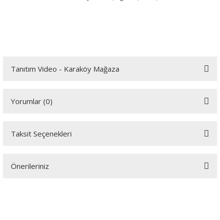
Tanıtım Video - Karaköy Mağaza
Youtube videomuzu tam ekran izlemek için tıklayınız.
Yorumlar (0)
Taksit Seçenekleri
Bu ürüne ilk yorumu siz yapın!
Önerileriniz
Yorum Yaz
Bu ürünün fiyat bilgisi, resim, ürün açıklamalarında ve diğer
konularda yetersiz gördüğünüz noktaları öneri formunu kullanarak
tarafımıza iletebilirsiniz.
Görüş ve önerileriniz için teşekkür ederiz.