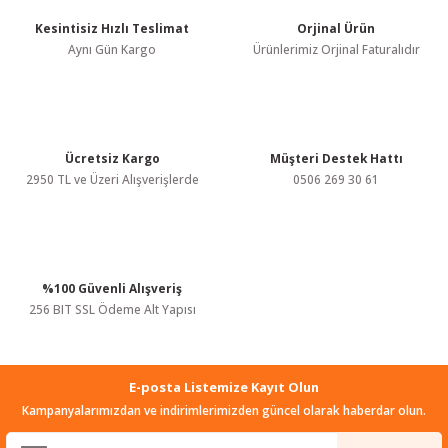
Kesintisiz Hızlı Teslimat
Orjinal Ürün
Ürün resmi kalitesiz, bozuk veya görüntülenemiyor.
Aynı Gün Kargo
Ürünlerimiz Orjinal Faturalıdır
Ürün açıklamasında eksik bilgiler bulunuyor.
Ürün bilgilerinde hatalar bulunuyor.
Ürün fiyatı diğer sitelerden daha pahalı.
Bu ürüne benzer farklı alternatifler olmalı.
Ücretsiz Kargo
Müşteri Destek Hattı
2950 TL ve Üzeri Alışverişlerde
0506 269 30 61
%100 Güvenli Alışveriş
Gönder
256 BIT SSL Ödeme Alt Yapısı
E-posta Listemize Kayıt Olun
Kampanyalarımızdan ve indirimlerimizden güncel olarak haberdar olun.