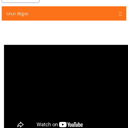
örleri
Ürün Bilgisi
r
 Cihazları
Cihazları