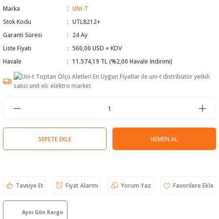
Marka
UNI-T
 Test Cihazı
lçer
Stok Kodu
UTL8212+
Garanti Süresi
24 Ay
hazları
a Cihazları
sı
yleri
Liste Fiyatı
560,00 USD + KDV
ergeleri
Havale
11.574,19 TL (%2,00 Havale İndirimi)
lizörleri
neleri
Cihazları
zları ve Kablo Bulucular
SEPETE EKLE
HEMEN AL
reler
Tavsiye Et
Fiyat Alarmı
Yorum Yaz
Aynı Gün Kargo