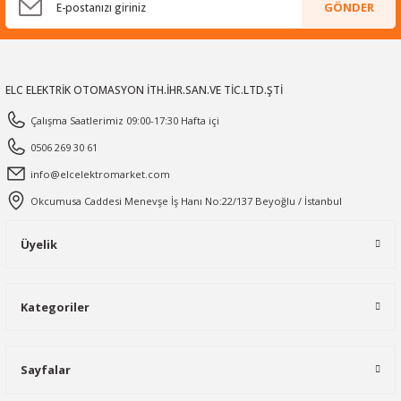
GÖNDER
ELC ELEKTRİK OTOMASYON İTH.İHR.SAN.VE TİC.LTD.ŞTİ
Çalışma Saatlerimiz 09:00-17:30 Hafta içi
0506 269 30 61
info@elcelektromarket.com
Okcumusa Caddesi Menevşe İş Hanı No:22/137 Beyoğlu / İstanbul
Üyelik
Kategoriler
Sayfalar