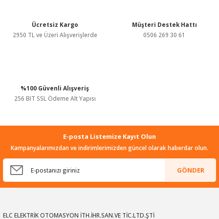
Ürün fiyatı diğer sitelerden daha pahalı.
Bu ürüne benzer farklı alternatifler olmalı.
Ücretsiz Kargo
Müşteri Destek Hattı
2950 TL ve Üzeri Alışverişlerde
0506 269 30 61
%100 Güvenli Alışveriş
Gönder
256 BIT SSL Ödeme Alt Yapısı
E-posta Listemize Kayıt Olun
Kampanyalarımızdan ve indirimlerimizden güncel olarak haberdar olun.
GÖNDER
ELC ELEKTRİK OTOMASYON İTH.İHR.SAN.VE TİC.LTD.ŞTİ