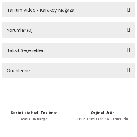
Tanıtım Video - Karaköy Mağaza
Youtube videomuzu tam ekran izlemek için tıklayınız.
Yorumlar (0)
Taksit Seçenekleri
Bu ürüne ilk yorumu siz yapın!
Önerileriniz
Yorum Yaz
Bu ürünün fiyat bilgisi, resim, ürün açıklamalarında ve diğer
konularda yetersiz gördüğünüz noktaları öneri formunu kullanarak
tarafımıza iletebilirsiniz.
Görüş ve önerileriniz için teşekkür ederiz.
Kesintisiz Hızlı Teslimat
Orjinal Ürün
Ürün resmi kalitesiz, bozuk veya görüntülenemiyor.
Aynı Gün Kargo
Ürünlerimiz Orjinal Faturalıdır
Ürün açıklamasında eksik bilgiler bulunuyor.
Ürün bilgilerinde hatalar bulunuyor.