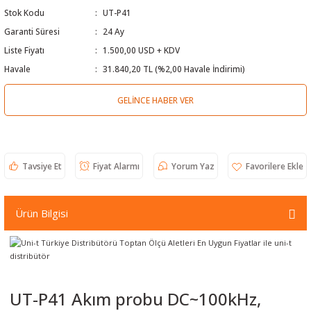
Stok Kodu
UT-P41
 Test Cihazı
lçer
Garanti Süresi
24 Ay
hazları
a Cihazları
sı
yleri
Liste Fiyatı
1.500,00 USD + KDV
Havale
31.840,20 TL (%2,00 Havale İndirimi)
ergeleri
GELINCE HABER VER
lizörleri
neleri
Cihazları
Tavsiye Et
Fiyat Alarmı
Yorum Yaz
zları ve Kablo Bulucular
Ürün Bilgisi
reler
UT-P41 Akım probu DC~100kHz,