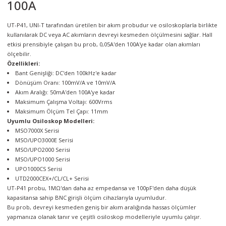
100A
örleri
UT-P41, UNI-T tarafından üretilen bir akım probudur ve osiloskoplarla birlikte
r
kullanılarak DC veya AC akımların devreyi kesmeden ölçülmesini sağlar. Hall
etkisi prensibiyle çalışan bu prob, 0,05A'den 100A'ye kadar olan akımları
ölçebilir.
 Cihazları
Özellikleri:
Bant Genişliği: DC'den 100kHz'e kadar
Cihazları
Dönüşüm Oranı: 100mV/A ve 10mV/A
Akım Aralığı: 50mA'den 100A'ye kadar
Maksimum Çalışma Voltajı: 600Vrms
Maksimum Ölçüm Tel Çapı: 11mm
Uyumlu Osiloskop Modelleri:
MSO7000X Serisi
MSO/UPO3000E Serisi
MSO/UPO2000 Serisi
MSO/UPO1000 Serisi
UPO1000CS Serisi
UTD2000CEX+/CL/CL+ Serisi
UT-P41 probu, 1MΩ'dan daha az empedansa ve 100pF'den daha düşük
kapasitansa sahip BNC girişli ölçüm cihazlarıyla uyumludur.
Bu prob, devreyi kesmeden geniş bir akım aralığında hassas ölçümler
yapmanıza olanak tanır ve çeşitli osiloskop modelleriyle uyumlu çalışır.