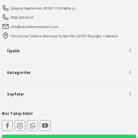
Çalışma Saatlerimiz 09:00-17:30 Hafta içi
0506 269 30 61
info@elcelektromarket.com
Okcumusa Caddesi Menevşe İş Hanı No:22/137 Beyoğlu / İstanbul
Üyelik
Kategoriler
Sayfalar
Bizi Takip Edin!