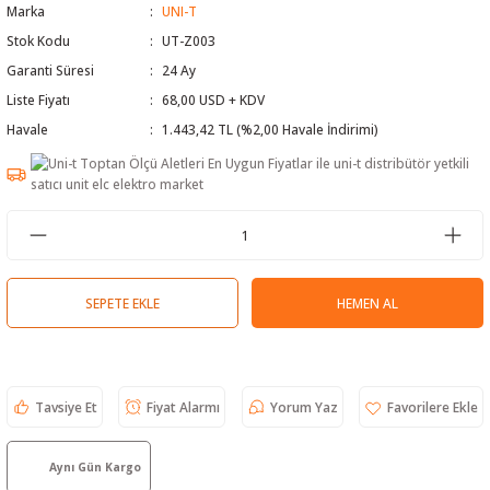
Marka
UNI-T
 Test Cihazı
lçer
Stok Kodu
UT-Z003
Garanti Süresi
24 Ay
hazları
a Cihazları
sı
yleri
Liste Fiyatı
68,00 USD + KDV
Havale
1.443,42 TL (%2,00 Havale İndirimi)
ergeleri
lizörleri
neleri
Cihazları
zları ve Kablo Bulucular
SEPETE EKLE
HEMEN AL
reler
Tavsiye Et
Fiyat Alarmı
Yorum Yaz
Aynı Gün Kargo