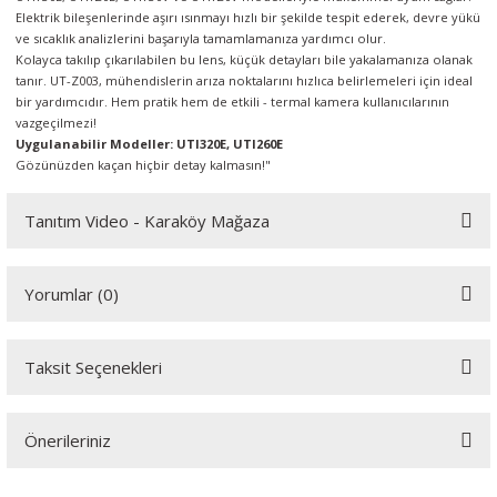
Elektrik bileşenlerinde aşırı ısınmayı hızlı bir şekilde tespit ederek, devre yükü
ve sıcaklık analizlerini başarıyla tamamlamanıza yardımcı olur.
Kolayca takılıp çıkarılabilen bu lens, küçük detayları bile yakalamanıza olanak
tanır. UT-Z003, mühendislerin arıza noktalarını hızlıca belirlemeleri için ideal
bir yardımcıdır. Hem pratik hem de etkili - termal kamera kullanıcılarının
vazgeçilmezi!
Uygulanabilir Modeller: UTI320E, UTI260E
Gözünüzden kaçan hiçbir detay kalmasın!"
Tanıtım Video - Karaköy Mağaza
Youtube videomuzu tam ekran izlemek için tıklayınız.
Yorumlar (0)
Taksit Seçenekleri
Bu ürüne ilk yorumu siz yapın!
Önerileriniz
Yorum Yaz
Bu ürünün fiyat bilgisi, resim, ürün açıklamalarında ve diğer