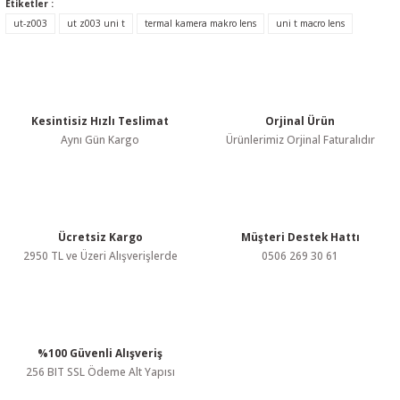
Etiketler :
konularda yetersiz gördüğünüz noktaları öneri formunu kullanarak
ut-z003
ut z003 uni t
termal kamera makro lens
uni t macro lens
tarafımıza iletebilirsiniz.
Görüş ve önerileriniz için teşekkür ederiz.
Ürün resmi kalitesiz, bozuk veya görüntülenemiyor.
Ürün açıklamasında eksik bilgiler bulunuyor.
Kesintisiz Hızlı Teslimat
Orjinal Ürün
Aynı Gün Kargo
Ürünlerimiz Orjinal Faturalıdır
Ürün bilgilerinde hatalar bulunuyor.
Ürün fiyatı diğer sitelerden daha pahalı.
Bu ürüne benzer farklı alternatifler olmalı.
Ücretsiz Kargo
Müşteri Destek Hattı
2950 TL ve Üzeri Alışverişlerde
0506 269 30 61
Gönder
%100 Güvenli Alışveriş
256 BIT SSL Ödeme Alt Yapısı