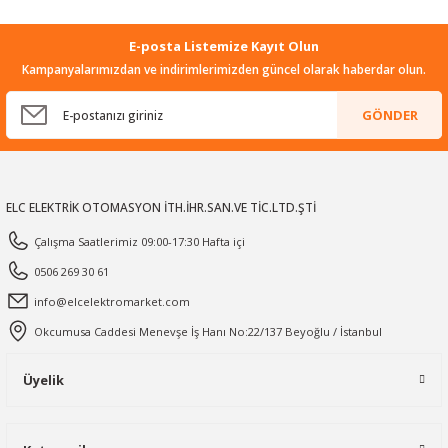
E-posta Listemize Kayıt Olun
Kampanyalarımızdan ve indirimlerimizden güncel olarak haberdar olun.
GÖNDER
ELC ELEKTRİK OTOMASYON İTH.İHR.SAN.VE TİC.LTD.ŞTİ
Çalışma Saatlerimiz 09:00-17:30 Hafta içi
0506 269 30 61
info@elcelektromarket.com
Okcumusa Caddesi Menevşe İş Hanı No:22/137 Beyoğlu / İstanbul
Üyelik