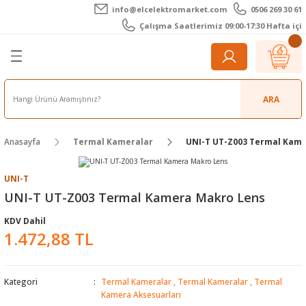
info@elcelektromarket.com
0506 269 30 61
Geri Dön
Geri Dön
Geri Dön
Geri Dön
Geri Dön
Geri Dön
Çalışma Saatlerimiz 09:00-17:30 Hafta içi
er
 Aletleri
eralar
t Cihazları
m Teli - Pasta
Elektronik
lar
r
ARA
imetre
akları
Kameralar
Anasayfa
Termal Kameralar
UNI-T UT-Z003 Termal Kam
timetre
ratörleri
ameralar
raçları
UNI-T
metre
l Kameralar
onik Aksesuarlar
UNI-T UT-Z003 Termal Kamera Makro Lens
KDV Dahil
esuar
rmal Kameralar
zları
ler
1.472,88 TL
arı
Aksesuarları
rler
ar
Kategori
Termal Kameralar
,
Termal Kameralar
,
Termal
r
ğı Ölçerler
leri
Kamera Aksesuarları