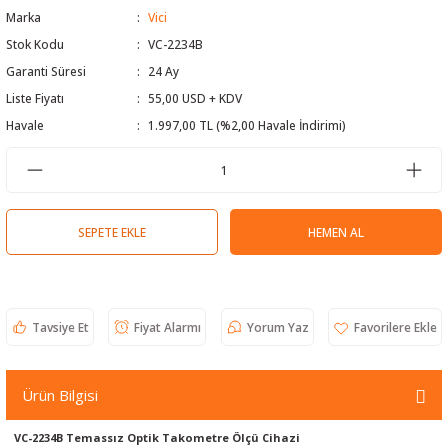
Marka
Vici
 Test Cihazı
lçer
Stok Kodu
VC-2234B
Garanti Süresi
24 Ay
hazları
a Cihazları
sı
yleri
Liste Fiyatı
55,00 USD + KDV
ergeleri
Havale
1.997,00 TL (%2,00 Havale İndirimi)
lizörleri
neleri
Cihazları
SEPETE EKLE
HEMEN AL
zları ve Kablo Bulucular
Tavsiye Et
Fiyat Alarmı
Yorum Yaz
reler
Ürün Bilgisi
VC-2234B Temassız Optik Takometre Ölçü Cihazi