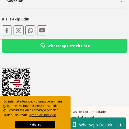
Sayfalar
Bizi Takip Edin!
Whatsapp Destek Hattı
Bu internet sitesinde, kullanıcı deneyimini
geliştirmek ve internet sitesinin verimli
çalışmasını sağlamak amacıyla çerezler
Tüm bilgileriniz 256bit SSL Sertifikası ile korunmaktadır.
kullanılmaktadır.
Ayrıntıları inceleyin
©2023 elcotomasyon.com Tüm Hakları Saklıdır
Whatsapp Destek Hattı
Kabul Et