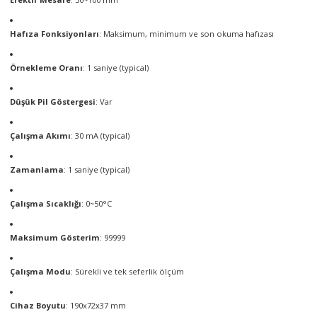
Hafıza Fonksiyonları
: Maksimum, minimum ve son okuma hafızası
Örnekleme Oranı
: 1 saniye (typical)
Düşük Pil Göstergesi
: Var
Çalışma Akımı
: 30 mA (typical)
Zamanlama
: 1 saniye (typical)
Çalışma Sıcaklığı
: 0~50°C
Maksimum Gösterim
: 99999
Çalışma Modu
: Sürekli ve tek seferlik ölçüm
Cihaz Boyutu
: 190x72x37 mm