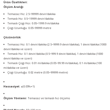
Ürün Özellikleri:
örleri
Ölçüm Aralığı
:
Temassız Hız: 2.5~99999 devir/dakika
r
Temaslı Hız: 0.5~19999 devir/dakika
Temaslı Çizgi Hızı: 0.05~1999.9 m/dakika
 Cihazları
Çizgi Uzunluğu: 0.05~99999 metre
Çözünürlük
:
Cihazları
Temassız Hız: 0.1 devir/dakika (2.5~9999.9 devir/dakika), 1 devir/dakika (1000
devir/dakika ve üzeri)
Temaslı Hız: 0.1 devir/dakika (0.5~999.9 devir/dakika), 1 devir/dakika (1000
devir/dakika ve üzeri)
Temaslı Çizgi Hızı: 0.01 m/dakika (0.05~99.99 m/dakika), 0.1 m/dakika (100
m/dakika ve üzeri)
Çizgi Uzunluğu: 0.02 metre (0.05~99999 metre)
Hassasiyet
: ±(0.05%+1)
Ölçüm Yöntemi
: Temassız ve temaslı hız ölçümü
Efektif Mesafe
: 50~100 mm