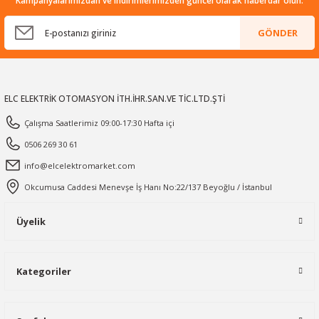
Kampanyalarımızdan ve indirimlerimizden güncel olarak haberdar olun.
GÖNDER
ELC ELEKTRİK OTOMASYON İTH.İHR.SAN.VE TİC.LTD.ŞTİ
Çalışma Saatlerimiz 09:00-17:30 Hafta içi
0506 269 30 61
info@elcelektromarket.com
Okcumusa Caddesi Menevşe İş Hanı No:22/137 Beyoğlu / İstanbul
Üyelik
Kategoriler