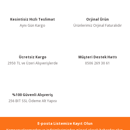
Ürün resmi kalitesiz, bozuk veya görüntülenemiyor.
Ürün açıklamasında eksik bilgiler bulunuyor.
Kesintisiz Hızlı Teslimat
Orjinal Ürün
Aynı Gün Kargo
Ürünlerimiz Orjinal Faturalıdır
Ürün bilgilerinde hatalar bulunuyor.
Ürün fiyatı diğer sitelerden daha pahalı.
Bu ürüne benzer farklı alternatifler olmalı.
Ücretsiz Kargo
Müşteri Destek Hattı
2950 TL ve Üzeri Alışverişlerde
0506 269 30 61
Gönder
%100 Güvenli Alışveriş
256 BIT SSL Ödeme Alt Yapısı
E-posta Listemize Kayıt Olun