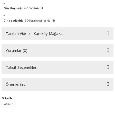
Güç Kaynağı
: 4x1.5V AAA pil
Cihaz Ağırlığı
: 300 gram (piller dahil)
Tanıtım Video - Karaköy Mağaza
Youtube videomuzu tam ekran izlemek için tıklayınız.
Yorumlar (0)
Taksit Seçenekleri
Bu ürüne ilk yorumu siz yapın!
Önerileriniz
Yorum Yaz
Bu ürünün fiyat bilgisi, resim, ürün açıklamalarında ve diğer
Etiketler :
konularda yetersiz gördüğünüz noktaları öneri formunu kullanarak
wh-682
tarafımıza iletebilirsiniz.
Görüş ve önerileriniz için teşekkür ederiz.