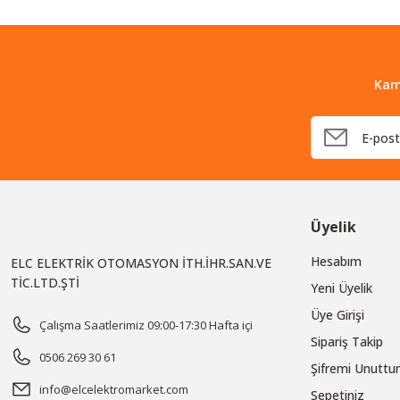
Kam
Üyelik
Hesabım
ELC ELEKTRİK OTOMASYON İTH.İHR.SAN.VE
TİC.LTD.ŞTİ
Yeni Üyelik
Üye Girişi
Çalışma Saatlerimiz 09:00-17:30 Hafta içi
Sipariş Takip
0506 269 30 61
Şifremi Unutt
info@elcelektromarket.com
Sepetiniz