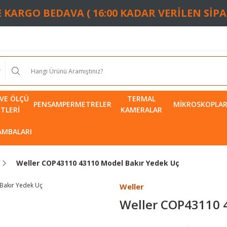
TE KARGO BEDAVA ( 16:00 KADAR VERİLEN SİP
VE ÖLÇÜ
TERMAL
PENSAMPERMETRELER
MIKROSKOPLA
ETLERI
KAMERALAR
LAMBALARI
Weller COP43110 43110 Model Bakır Yedek Uç
Weller
Weller COP43110 