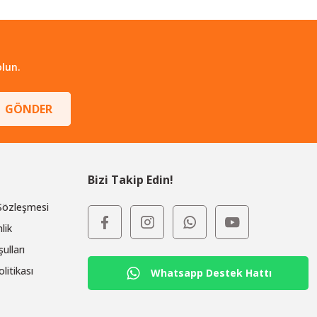
lun.
GÖNDER
Bizi Takip Edin!
 Sözleşmesi
lik
ulları
olitikası
Whatsapp Destek Hattı