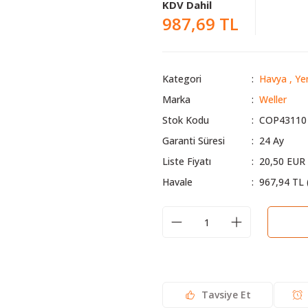
KDV Dahil
987,69 TL
Kategori
Havya
,
Ye
Marka
Weller
Stok Kodu
COP43110
Garanti Süresi
24 Ay
Liste Fiyatı
20,50 EUR
Havale
967,94 TL 
Tavsiye Et