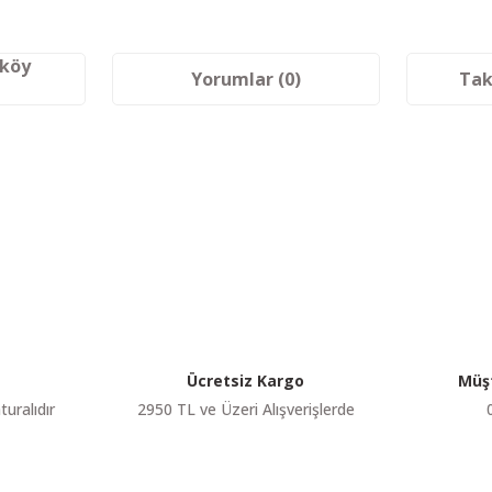
aköy
Yorumlar (0)
Tak
etersiz gördüğünüz noktaları öneri formunu kullanarak tarafımıza iletebilir
Bu ürüne ilk yorumu siz yapın!
Yorum Yaz
Ücretsiz Kargo
Müşt
turalıdır
2950 TL ve Üzeri Alışverişlerde