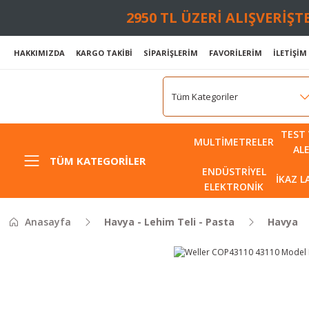
2950 TL ÜZERİ ALIŞVERİŞ
HAKKIMIZDA
KARGO TAKİBİ
SİPARİŞLERİM
FAVORİLERİM
İLETİŞİM
TEST 
MULTIMETRELER
AL
TÜM KATEGORILER
ENDÜSTRIYEL
İKAZ 
ELEKTRONIK
Anasayfa
Havya - Lehim Teli - Pasta
Havya