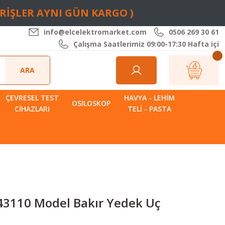
ARİŞLER AYNI GÜN KARGO )
info@elcelektromarket.com
0506 269 30 61
Çalışma Saatlerimiz 09:00-17:30 Hafta içi
ARA
ÇEVRESEL TEST
HAVYA - LEHIM
R
OSILOSKOP
CIHAZLARI
TELI - PASTA
43110 Model Bakır Yedek Uç