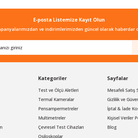
E-posta Listemize Kayıt Olun
Gönder
panyalarımızdan ve indirimlerimizden güncel olarak haberdar o
Kategoriler
Sayfalar
Test ve Ölçü Aletleri
Mesafeli Satış
Termal Kameralar
Gizlilik ve Güven
Pensampermetreler
İptal & İade Koş
Multimetreler
Kişisel Veriler P
um
Çevresel Test Cihazları
Blog
Osiloskoplar