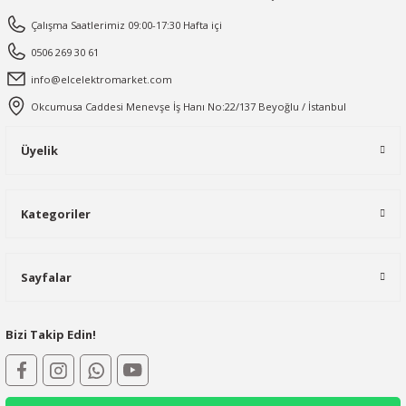
Çalışma Saatlerimiz 09:00-17:30 Hafta içi
0506 269 30 61
info@elcelektromarket.com
Okcumusa Caddesi Menevşe İş Hanı No:22/137 Beyoğlu / İstanbul
Üyelik
Kategoriler
Sayfalar
Bizi Takip Edin!