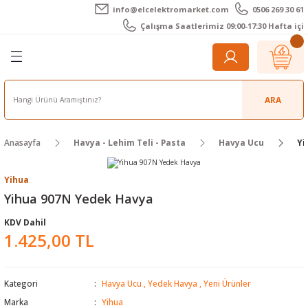
info@elcelektromarket.com
0506 269 30 61
Geri Dön
Geri Dön
Geri Dön
Geri Dön
Geri Dön
Geri Dön
Çalışma Saatlerimiz 09:00-17:30 Hafta içi
er
 Aletleri
eralar
t Cihazları
m Teli - Pasta
Elektronik
lar
r
ARA
imetre
akları
Kameralar
Anasayfa
Havya - Lehim Teli - Pasta
Havya Ucu
Yi
timetre
ratörleri
ameralar
raçları
Yihua
metre
l Kameralar
onik Aksesuarlar
Yihua 907N Yedek Havya
KDV Dahil
esuar
rmal Kameralar
zları
ler
1.425,00 TL
arı
Aksesuarları
rler
ar
Kategori
Havya Ucu
,
Yedek Havya
,
Yeni Ürünler
r
ğı Ölçerler
leri
Marka
Yihua