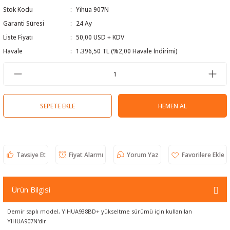
Stok Kodu
Yihua 907N
 Test Cihazı
lçer
Garanti Süresi
24 Ay
hazları
a Cihazları
sı
yleri
Liste Fiyatı
50,00 USD + KDV
Havale
1.396,50 TL (%2,00 Havale İndirimi)
ergeleri
lizörleri
neleri
SEPETE EKLE
HEMEN AL
Cihazları
zları ve Kablo Bulucular
Tavsiye Et
Fiyat Alarmı
Yorum Yaz
reler
Ürün Bilgisi
Demir saplı model, YIHUA938BD+ yükseltme sürümü için kullanılan
YIHUA907N'dir