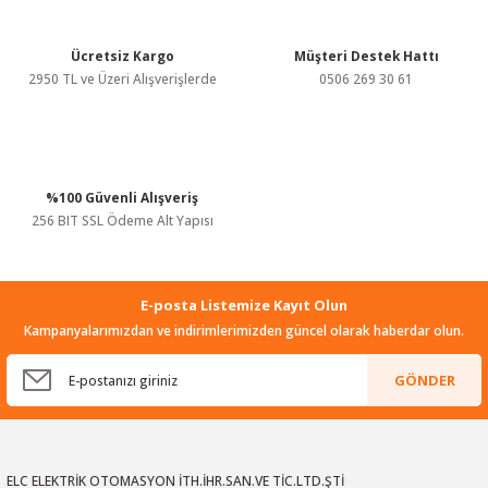
Ürün fiyatı diğer sitelerden daha pahalı.
Bu ürüne benzer farklı alternatifler olmalı.
Ücretsiz Kargo
Müşteri Destek Hattı
2950 TL ve Üzeri Alışverişlerde
0506 269 30 61
%100 Güvenli Alışveriş
Gönder
256 BIT SSL Ödeme Alt Yapısı
E-posta Listemize Kayıt Olun
Kampanyalarımızdan ve indirimlerimizden güncel olarak haberdar olun.
GÖNDER
ELC ELEKTRİK OTOMASYON İTH.İHR.SAN.VE TİC.LTD.ŞTİ