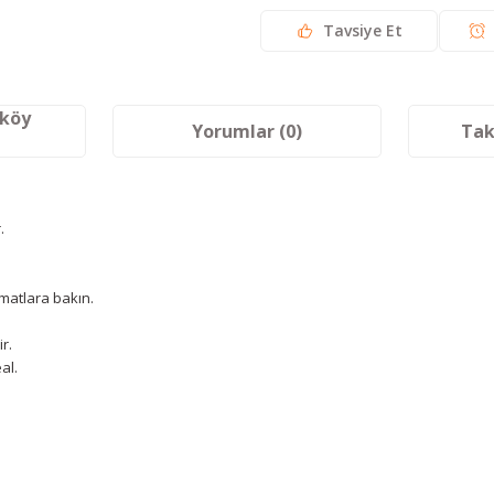
Tavsiye Et
aköy
Yorumlar (0)
Tak
.
imatlara bakın.
r.
al.