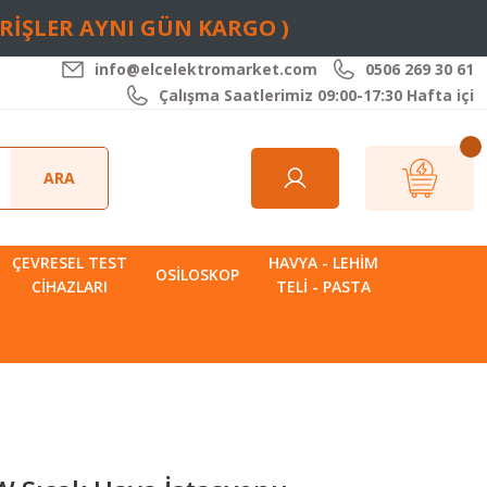
ARİŞLER AYNI GÜN KARGO )
info@elcelektromarket.com
0506 269 30 61
Çalışma Saatlerimiz 09:00-17:30 Hafta içi
ARA
ÇEVRESEL TEST
HAVYA - LEHIM
R
OSILOSKOP
CIHAZLARI
TELI - PASTA