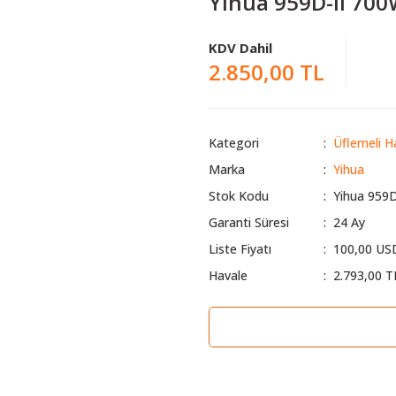
Yihua 959D-II 700
KDV Dahil
2.850,00 TL
Kategori
Üflemeli H
Marka
Yihua
Stok Kodu
Yihua 959D
Garanti Süresi
24 Ay
Liste Fiyatı
100,00 US
Havale
2.793,00 T