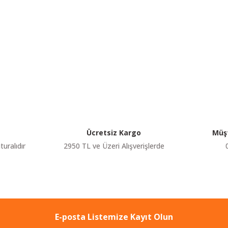
etersiz gördüğünüz noktaları öneri formunu kullanarak tarafımıza iletebilir
Bu ürüne ilk yorumu siz yapın!
Yorum Yaz
Ücretsiz Kargo
Müşt
turalıdır
2950 TL ve Üzeri Alışverişlerde
E-posta Listemize Kayıt Olun