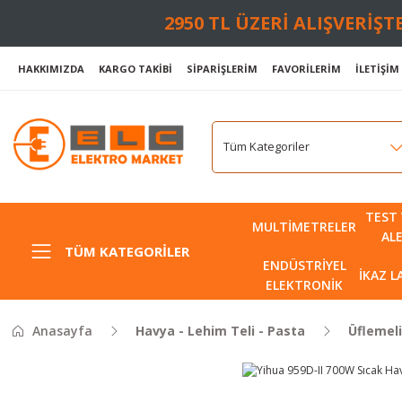
2950 TL ÜZERİ ALIŞVERİŞ
HAKKIMIZDA
KARGO TAKİBİ
SİPARİŞLERİM
FAVORİLERİM
İLETİŞİM
TEST 
MULTIMETRELER
AL
TÜM KATEGORILER
ENDÜSTRIYEL
İKAZ 
ELEKTRONIK
Anasayfa
Havya - Lehim Teli - Pasta
Üflemel