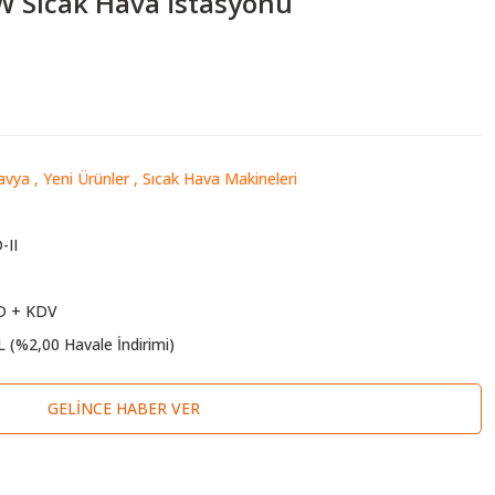
W Sıcak Hava İstasyonu
avya
,
Yeni Ürünler
,
Sıcak Hava Makineleri
-II
D + KDV
L (%2,00 Havale İndirimi)
GELINCE HABER VER