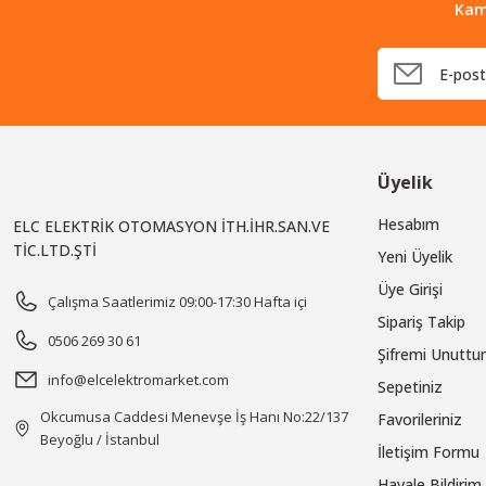
Kam
Üyelik
Hesabım
ELC ELEKTRİK OTOMASYON İTH.İHR.SAN.VE
TİC.LTD.ŞTİ
Yeni Üyelik
Üye Girişi
Çalışma Saatlerimiz 09:00-17:30 Hafta içi
Sipariş Takip
0506 269 30 61
Şifremi Unutt
info@elcelektromarket.com
Sepetiniz
Okcumusa Caddesi Menevşe İş Hanı No:22/137
Favorileriniz
Beyoğlu / İstanbul
İletişim Formu
Havale Bildiri