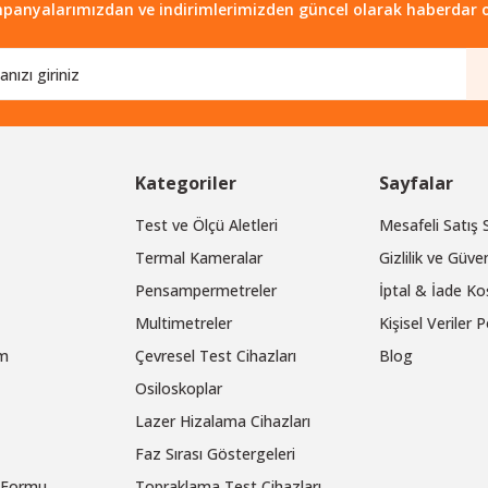
Gönder
panyalarımızdan ve indirimlerimizden güncel olarak haberdar o
Kategoriler
Sayfalar
Test ve Ölçü Aletleri
Mesafeli Satış
Termal Kameralar
Gizlilik ve Güven
Pensampermetreler
İptal & İade Koş
Multimetreler
Kişisel Veriler P
um
Çevresel Test Cihazları
Blog
Osiloskoplar
Lazer Hizalama Cihazları
Faz Sırası Göstergeleri
m Formu
Topraklama Test Cihazları