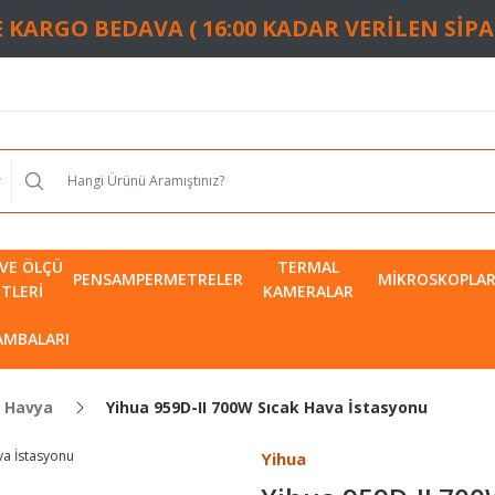
TE KARGO BEDAVA ( 16:00 KADAR VERİLEN SİP
VE ÖLÇÜ
TERMAL
PENSAMPERMETRELER
MIKROSKOPLA
ETLERI
KAMERALAR
LAMBALARI
i Havya
Yihua 959D-II 700W Sıcak Hava İstasyonu
Yihua