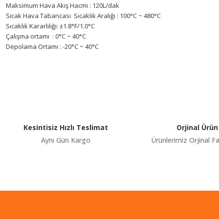
Maksimum Hava Akış Hacmi : 120L/dak
Sıcak Hava Tabancası Sıcaklık Aralığı : 100°C ~ 480°C
Sıcaklık Kararlılığı: ±1.8°F/1.0°C
Çalışma ortamı : 0°C ~ 40°C
Depolama Ortamı : -20°C ~ 40°C
Youtube videomuzu tam ekran izlemek için tıklayınız.
Bu ürünün fiyat bilgisi, resim, ürün açıklamalarında ve diğer konularda y
Görüş ve önerileriniz için teşekkür ederiz.
Ürün resmi kalitesiz, bozuk veya görüntülenemiyor.
Ürün açıklamasında eksik bilgiler bulunuyor.
Ürün bilgilerinde hatalar bulunuyor.
Kesintisiz Hızlı Teslimat
Orjinal Ürün
Ürün fiyatı diğer sitelerden daha pahalı.
Aynı Gün Kargo
Ürünlerimiz Orjinal Fa
Bu ürüne benzer farklı alternatifler olmalı.