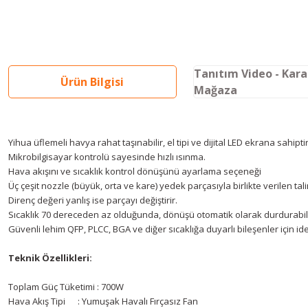
Tanıtım Video - Kar
Ürün Bilgisi
Mağaza
Yihua üflemeli havya rahat taşınabilir, el tipi ve dijital LED ekrana sahiptir
Mikrobilgisayar kontrolü sayesinde hızlı ısınma.
Hava akışını ve sıcaklık kontrol dönüşünü ayarlama seçeneği
Üç çeşit nozzle (büyük, orta ve kare) yedek parçasıyla birlikte verilen tal
Direnç değeri yanlış ise parçayı değiştirir.
Sıcaklık 70 dereceden az olduğunda, dönüşü otomatik olarak durdurabili
Güvenli lehim QFP, PLCC, BGA ve diğer sıcaklığa duyarlı bileşenler için ide
Teknik Özellikleri:
Toplam Güç Tüketimi : 700W
Hava Akış Tipi : Yumuşak Havalı Fırçasız Fan