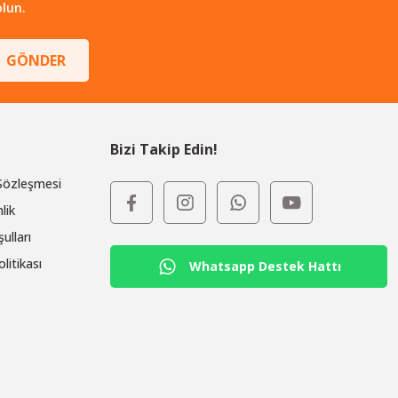
lun.
GÖNDER
Bizi Takip Edin!
 Sözleşmesi
lik
ulları
olitikası
Whatsapp Destek Hattı