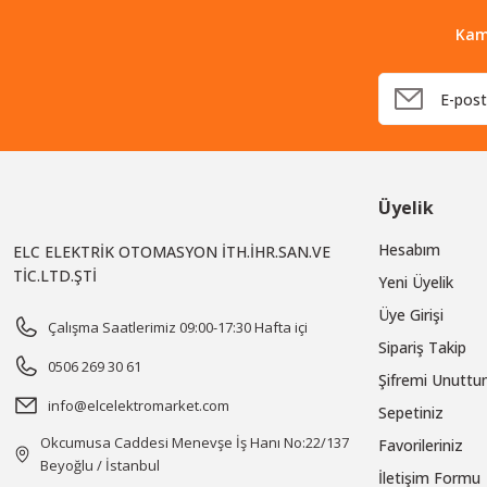
Kam
Üyelik
Hesabım
ELC ELEKTRİK OTOMASYON İTH.İHR.SAN.VE
TİC.LTD.ŞTİ
Yeni Üyelik
Üye Girişi
Çalışma Saatlerimiz 09:00-17:30 Hafta içi
Sipariş Takip
0506 269 30 61
Şifremi Unutt
info@elcelektromarket.com
Sepetiniz
Okcumusa Caddesi Menevşe İş Hanı No:22/137
Favorileriniz
Beyoğlu / İstanbul
İletişim Formu