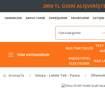
2950 TL ÜZERİ ALIŞVERİŞ
HAKKIMIZDA
KARGO TAKİBİ
SİPARİŞLERİM
FAVORİLERİM
İLETİŞİM
TEST 
MULTIMETRELER
AL
TÜM KATEGORILER
ENDÜSTRIYEL
İKAZ 
ELEKTRONIK
Anasayfa
Havya - Lehim Teli - Pasta
Üflemel