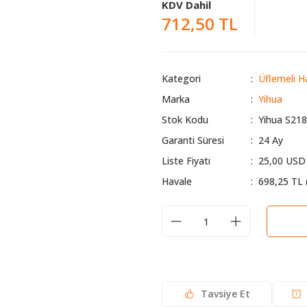
KDV Dahil
712,50 TL
Kategori
Üflemeli H
Marka
Yihua
Stok Kodu
Yihua S21
Garanti Süresi
24 Ay
Liste Fiyatı
25,00 USD
Havale
698,25 TL 
Tavsiye Et