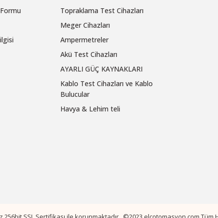
m Formu
Topraklama Test Cihazları
Meger Cihazları
lgisi
Ampermetreler
Akü Test Cihazları
AYARLI GÜÇ KAYNAKLARI
Kablo Test Cihazları ve Kablo
Bulucular
Havya & Lehim teli
niz 256bit SSL Sertifikası ile korunmaktadır. ©2023 elcotomasyon.com Tüm Ha