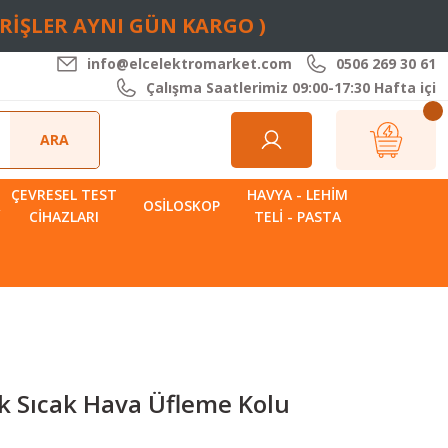
ARİŞLER AYNI GÜN KARGO )
info@elcelektromarket.com
0506 269 30 61
Çalışma Saatlerimiz 09:00-17:30 Hafta içi
ARA
ÇEVRESEL TEST
HAVYA - LEHIM
R
OSILOSKOP
CIHAZLARI
TELI - PASTA
k Sıcak Hava Üfleme Kolu