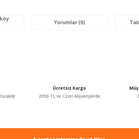
aköy
Yorumlar (0)
Tak
etersiz gördüğünüz noktaları öneri formunu kullanarak tarafımıza iletebilir
Bu ürüne ilk yorumu siz yapın!
Yorum Yaz
Ücretsiz Kargo
Müşt
turalıdır
2950 TL ve Üzeri Alışverişlerde