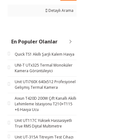
Detaylı Arama
En Populer Olanlar
Quick TS1 Akıllı Şarjlı Kalem Havya
UNI-T UTx325 Termal Monoküler
Kamera Görüntüleyici
Unit UTi760X 640x512 Profesyonel
Gelişmiş Termal Kamera
Aixun T420D 200W Çift Kanallı Akıllı
Lehimleme İstasyonu T210+T115
+6 Havya Ucu
Unit UT117C Yüksek Hassasiyetli
True RMS Dijital Multimetre
Unit UT-315A Titreşim Test Cihazı