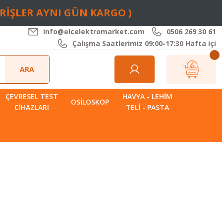
ARİŞLER AYNI GÜN KARGO )
info@elcelektromarket.com
0506 269 30 61
Çalışma Saatlerimiz 09:00-17:30 Hafta içi
ARA
ÇEVRESEL TEST
HAVYA - LEHIM
R
OSILOSKOP
CIHAZLARI
TELI - PASTA