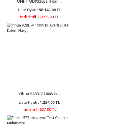
UNI-T UDP3305S 4 Kan ...
Liste Fiyatı :
58.140,00 TL
İndirimli 22.093,20 TL
Yihua 928D-V 100W Is ...
Liste Fiyatı :
1.254,00 TL
İndirimli 627,00 TL