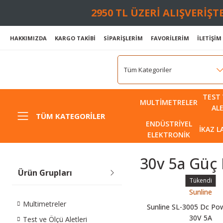
2950 TL ÜZERİ ALIŞVERİŞ
HAKKIMIZDA
KARGO TAKİBİ
SİPARİŞLERİM
FAVORİLERİM
İLETİŞİM
TEST 
MULTIMETRELER
AL
TÜM KATEGORILER
ENDÜSTRIYEL
İKAZ 
ELEKTRONIK
30v 5a Güç 
Ürün Grupları
Tükendi
Sunline
Multimetreler
Sunline SL-3005 Dc Po
30V 5A
Test ve Ölçü Aletleri