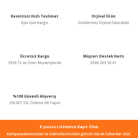
 Test Cihazı
lçer
Kesintisiz Hızlı Teslimat
Orjinal Ürün
hazları
a Cihazları
sı
yleri
Aynı Gün Kargo
Ürünlerimiz Orjinal Faturalıdır
ergeleri
lizörleri
neleri
Ücretsiz Kargo
Müşteri Destek Hattı
2950 TL ve Üzeri Alışverişlerde
0506 269 30 61
Cihazları
zları ve Kablo Bulucular
%100 Güvenli Alışveriş
256 BIT SSL Ödeme Alt Yapısı
reler
E-posta Listemize Kayıt Olun
Kampanyalarımızdan ve indirimlerimizden güncel olarak haberdar olun.