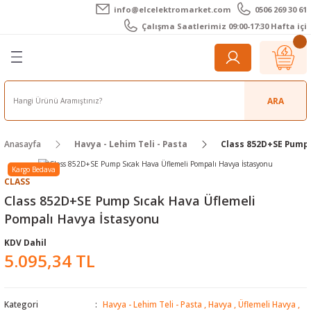
info@elcelektromarket.com
0506 269 30 61
Geri Dön
Geri Dön
Geri Dön
Geri Dön
Geri Dön
Geri Dön
Çalışma Saatlerimiz 09:00-17:30 Hafta içi
er
 Aletleri
eralar
t Cihazları
m Teli - Pasta
Elektronik
lar
r
ARA
imetre
akları
Kameralar
Anasayfa
Havya - Lehim Teli - Pasta
Class 852D+SE Pump 
timetre
ratörleri
ameralar
raçları
Kargo Bedava
CLASS
metre
l Kameralar
onik Aksesuarlar
Class 852D+SE Pump Sıcak Hava Üflemeli
Pompalı Havya İstasyonu
esuar
rmal Kameralar
zları
ler
KDV Dahil
5.095,34 TL
arı
Aksesuarları
rler
ar
r
ğı Ölçerler
leri
Kategori
Havya - Lehim Teli - Pasta
,
Havya
,
Üflemeli Havya
,