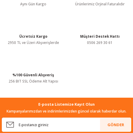
Bu ürüne benzer farklı alternatifler olmalı.
Aynı Gün Kargo
Ürünlerimiz Orjinal Faturalıdır
Yihua
Yihua 947-III 60W Isı Ayarlı Kalem Havya
855,00 TL
KDV Dahil
Ücretsiz Kargo
Müşteri Destek Hattı
KARGO BEDAVA
Gönder
2950 TL ve Üzeri Alışverişlerde
0506 269 30 61
Yihua
Yihua 959D Sıcak Hava İstasyonu
3.705,00 TL
KDV Dahil
%100 Güvenli Alışveriş
256 BIT SSL Ödeme Alt Yapısı
KARGO BEDAVA
Tükendi
Yihua
Yihua 852D+ Diyafram Sıcak Hava Üflemeli Havya İstasyonu 660W
E-posta Listemize Kayıt Olun
Kampanyalarımızdan ve indirimlerimizden güncel olarak haberdar olun.
3.990,00 TL
KDV Dahil
GÖNDER
KARGO BEDAVA
KARGO BEDAVA