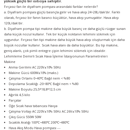
yüksek güçlü bir ısıtıcıya sahiptir.
örleri
Fırçasız fan ile diyafram pompası arasındaki farklar nelerdir?
a. Diyafram pompası güçlü basınçla gelir ve hava akışı 24~28L/dak'dır. Farklı
olarak, fırçasız bir fanın basıncı küçüktür, hava akışı yumuşaktır. Hava akışı
r
120L/dak'dır.
b. Diyafram pompa tipi makine daha büyük basınç ve daha güçlü rüzgar sunan
 Cihazları
daha küçük nozul kullanır. Tek bir küçük noktanın lehimini sökmek için
uygundur. Fırçasız fan tipi makine daha büyük hava akışı oluşturmak için daha
büyük nozullar kullanır. Sıcak hava alanı da daha büyüktür. Bu tip makine,
Cihazları
geniş alanlı, çok pimli entegre çipin lehimini sökmek için idealdir.
Lehimleme Demirli Sıcak Hava İşleme İstasyonunun Parametreleri
Makine
Anma Gerilimi
AC 220V±10% 50Hz
Makine Gücü
600W±10% (maks.)
Çalışma Ortamı
0~40℃ Bağıl nem < %80
Depolama Sıcaklığı
-20~80℃ Bağıl nem < %80
Makine Boyutu
25,5*18,8*12,5 cm
Ağırlık
4,5 kilo
Parçalar
Öğe
Sıcak hava tabancası
Havya
Çalışma Voltajı
AC 220V±10% 50Hz
AC 26V±10% 50Hz
Çıkış Gücü
550W
50W
Sıcaklık Aralığı
100℃~480℃
200℃~480℃
Hava Akış Modu
Hava pompası
---