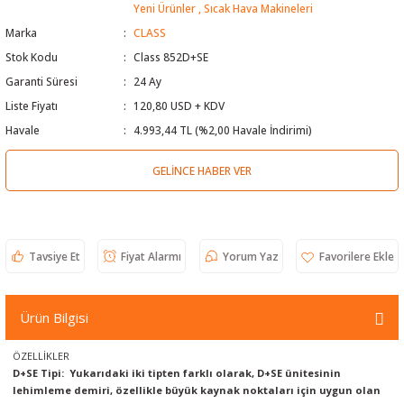
Yeni Ürünler
,
Sıcak Hava Makineleri
 Test Cihazı
lçer
Marka
CLASS
Stok Kodu
Class 852D+SE
hazları
a Cihazları
sı
yleri
Garanti Süresi
24 Ay
Liste Fiyatı
120,80 USD + KDV
ergeleri
Havale
4.993,44 TL (%2,00 Havale İndirimi)
lizörleri
neleri
GELINCE HABER VER
Cihazları
zları ve Kablo Bulucular
Tavsiye Et
Fiyat Alarmı
Yorum Yaz
Ürün Bilgisi
reler
ÖZELLİKLER
D+SE Tipi: Yukarıdaki iki tipten farklı olarak, D+SE ünitesinin
lehimleme demiri, özellikle büyük kaynak noktaları için uygun olan