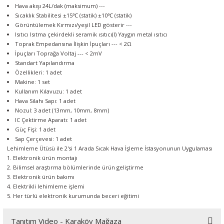
Hava akışı
24L/dak (maksimum)
---
Sıcaklık Stabilitesi
±15℃ (statik)
±10℃ (statik)
Görüntülemek
Kırmızı/yeşil LED gösterir
---
Isıtıcı
Isıtma çekirdekli seramik ısıtıcı(I)
Yaygın metal ısıtıcı
Toprak Empedansına İlişkin İpuçları
---
< 2Ω
İpuçları Toprağa Voltaj
---
< 2mV
Standart Yapılandırma
Özellikleri: 1 adet
Makine: 1 set
Kullanım Kılavuzu: 1 adet
Hava Silahı Sapı: 1 adet
Nozul: 3 adet (13mm, 10mm, 8mm)
IC Çektirme Aparatı: 1 adet
Güç Fişi: 1 adet
Sap Çerçevesi: 1 adet
Lehimleme Ütüsü ile 2'si 1 Arada Sıcak Hava İşleme İstasyonunun Uygulaması
1. Elektronik ürün montajı
2. Bilimsel araştırma bölümlerinde ürün geliştirme
3. Elektronik ürün bakımı
4. Elektrikli lehimleme işlemi
5. Her türlü elektronik kurumunda beceri eğitimi
Tanıtım Video - Karaköy Mağaza