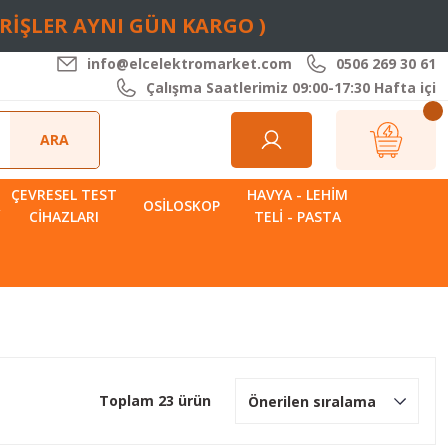
ARİŞLER AYNI GÜN KARGO )
info@elcelektromarket.com
0506 269 30 61
Çalışma Saatlerimiz 09:00-17:30 Hafta içi
ARA
ÇEVRESEL TEST
HAVYA - LEHIM
R
OSILOSKOP
CIHAZLARI
TELI - PASTA
Toplam 23 ürün