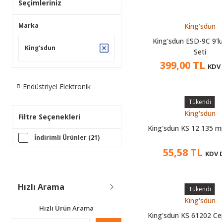
Seçimleriniz
Marka
King'sdun
King'sdun ESD-9C 9'l
King'sdun
Seti
399,00 TL
KDV 
Endüstriyel Elektronik
Tükendi
King'sdun
Filtre Seçenekleri
King'sdun KS 12 135 
İndirimli Ürünler (21)
55,58 TL
KDV 
Hızlı Arama
Tükendi
King'sdun
Hızlı Ürün Arama
King'sdun KS 61202 Ce