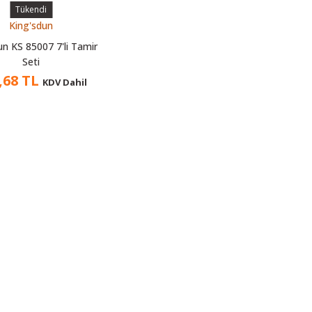
Tükendi
King'sdun
un KS 85007 7'li Tamir
Seti
,68 TL
KDV Dahil