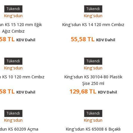
Tükendi
Tükendi
King'sdun
King'sdun
un KS 15 120 mm Eğik
King'sdun KS 14 120 mm Cımbız
Ağız Cımbız
,58 TL
55,58 TL
KDV Dahil
KDV Dahil
Tükendi
Tükendi
King'sdun
King'sdun
n KS 10 120 mm Cımbız
King'sdun KS 30104-80 Plastik
Şise 250 ml
,58 TL
129,68 TL
KDV Dahil
KDV Dahil
Tükendi
Tükendi
King'sdun
King'sdun
sdun KS 60209 Açma
King'sdun KS 65008 6 Bıçaklı