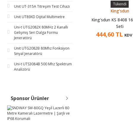
Tükendi
Unit UT-315A Titreşim Test Cihazı
King'sdun
Unit UT89XD Dijital Multimetre
King'sdun KS 8408 16'
Seti
Uni-t UTG2082X 80MHz 2 Kanallı
Gelişmiş Seri Dalga Formu
444,60 TL
KDV 
Jeneratörü
Unit UTG2082B 80Mhz Fonksiyon
Sinyal Jenaratörü
Uni-t UTS3084B 500 Mhz Spektrum
Analizörü
Sponsor Ürünler