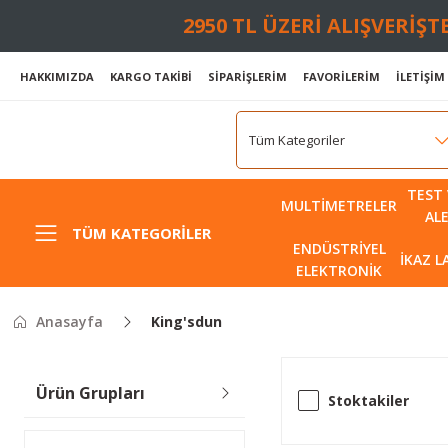
2950 TL ÜZERİ ALIŞVERİŞ
HAKKIMIZDA
KARGO TAKİBİ
SİPARİŞLERİM
FAVORİLERİM
İLETİŞİM
TEST 
MULTIMETRELER
AL
TÜM KATEGORILER
ENDÜSTRIYEL
İKAZ 
ELEKTRONIK
Anasayfa
King'sdun
Ürün Grupları
Stoktakiler