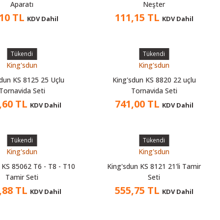
Aparatı
Neşter
,10 TL
111,15 TL
KDV Dahil
KDV Dahil
Tükendi
Tükendi
King'sdun
King'sdun
sdun KS 8125 25 Uçlu
King'sdun KS 8820 22 uçlu
Tornavida Seti
Tornavida Seti
,60 TL
741,00 TL
KDV Dahil
KDV Dahil
Tükendi
Tükendi
King'sdun
King'sdun
 KS 85062 T6 - T8 - T10
King'sdun KS 8121 21'li Tamir
Tamir Seti
Seti
,88 TL
555,75 TL
KDV Dahil
KDV Dahil