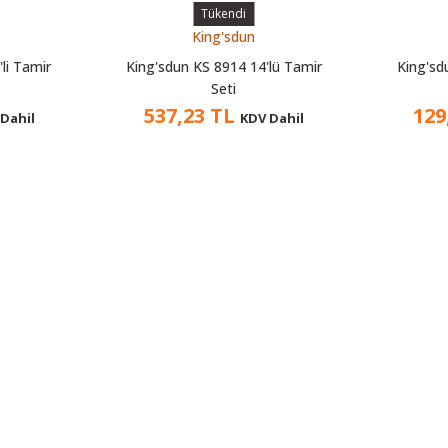
Tükendi
King'sdun
li Tamir
King'sdun KS 8914 14'lü Tamir
King'sd
Seti
537,23 TL
129
Dahil
KDV Dahil