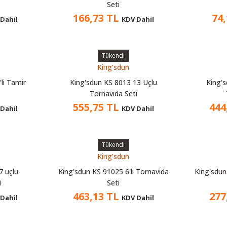
Seti
166,73 TL
74
Dahil
KDV Dahil
Tükendi
King'sdun
li Tamir
King'sdun KS 8013 13 Uçlu
King'
Tornavida Seti
555,75 TL
444
Dahil
KDV Dahil
Tükendi
King'sdun
7 uçlu
King'sdun KS 91025 6'lı Tornavida
King'sdun
i
Seti
463,13 TL
277
Dahil
KDV Dahil