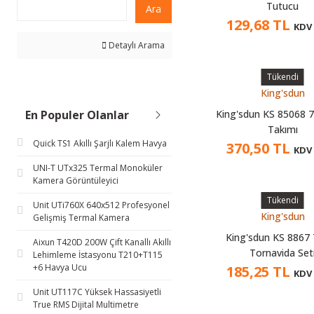
Tutucu
Ara
129,68 TL
KDV 
Detaylı Arama
Tükendi
King'sdun
En Populer Olanlar
King'sdun KS 85068 7'
Takımı
Quick TS1 Akıllı Şarjlı Kalem Havya
370,50 TL
KDV 
UNI-T UTx325 Termal Monoküler
Kamera Görüntüleyici
Tükendi
Unit UTi760X 640x512 Profesyonel
King'sdun
Gelişmiş Termal Kamera
King'sdun KS 8867 
Aixun T420D 200W Çift Kanallı Akıllı
Tornavida Set
Lehimleme İstasyonu T210+T115
+6 Havya Ucu
185,25 TL
KDV 
Unit UT117C Yüksek Hassasiyetli
True RMS Dijital Multimetre