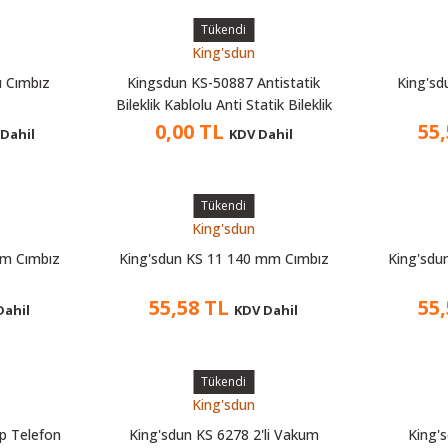
Tükendi
King'sdun
u Cımbız
Kingsdun KS-50887 Antistatik
King'sd
Bileklik Kablolu Anti Statik Bileklik
0,00 TL
55
Dahil
KDV Dahil
Tükendi
King'sdun
mm Cımbız
King'sdun KS 11 140 mm Cımbız
King'sdu
55,58 TL
55
Dahil
KDV Dahil
Tükendi
King'sdun
p Telefon
King'sdun KS 6278 2'li Vakum
King'