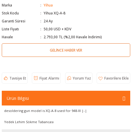
Marka
Yihua
 Test Cihazı
lçer
Stok Kodu
Yihua XQ-A-8
Garanti Süresi
24 Ay
hazları
a Cihazları
sı
yleri
Liste Fiyatı
50,00 USD + KDV
ergeleri
Havale
2.793,00 TL (%2,00 Havale İndirimi)
GELINCE HABER VER
lizörleri
neleri
Cihazları
Tavsiye Et
Fiyat Alarmı
Yorum Yaz
zları ve Kablo Bulucular
Ürün Bilgisi
reler
desoldering gun model is XQ-A-8 used for 948-III |-|
Yedek Lehim Sökme Tabancası