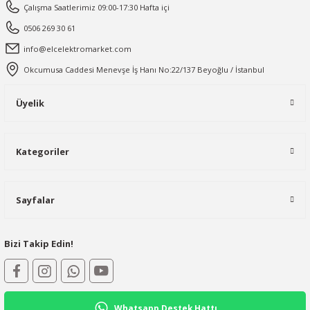
Çalışma Saatlerimiz 09:00-17:30 Hafta içi
0506 269 30 61
info@elcelektromarket.com
Okcumusa Caddesi Menevşe İş Hanı No:22/137 Beyoğlu / İstanbul
Üyelik
Kategoriler
Sayfalar
Bizi Takip Edin!
Whatsapp Destek Hattı