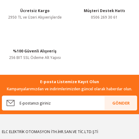
Ürün fiyatı diğer sitelerden daha pahalı.
Bu ürüne benzer farklı alternatifler olmalı.
Ücretsiz Kargo
Müşteri Destek Hattı
2950 TL ve Üzeri Alışverişlerde
0506 269 30 61
%100 Güvenli Alışveriş
Gönder
256 BIT SSL Ödeme Alt Yapısı
E-posta Listemize Kayıt Olun
Kampanyalarımızdan ve indirimlerimizden güncel olarak haberdar olun.
GÖNDER
ELC ELEKTRİK OTOMASYON İTH.İHR.SAN.VE TİC.LTD.ŞTİ